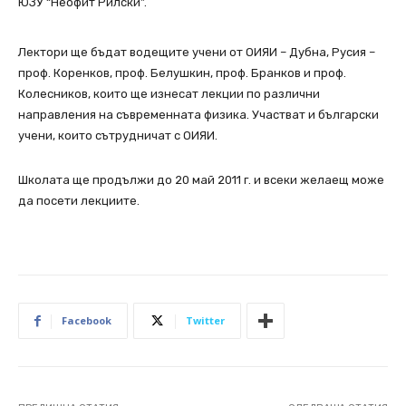
ЮЗУ “Неофит Рилски”.
Лектори ще бъдат водещите учени от ОИЯИ – Дубна, Русия –
проф. Коренков, проф. Белушкин, проф. Бранков и проф.
Колесников, които ще изнесат лекции по различни
направления на съвременната физика. Участват и български
учени, които сътрудничат с ОИЯИ.
Школата ще продължи до 20 май 2011 г. и всеки желаещ може
да посети лекциите.
Facebook
Twitter