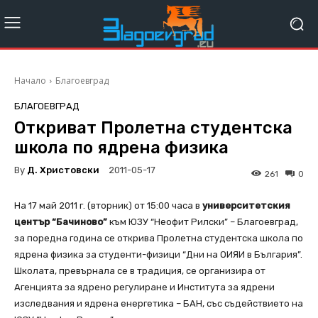
Начало
Благоевград
БЛАГОЕВГРАД
Откриват Пролетна студентска
школа по ядрена физика
By
Д. Христовски
2011-05-17
261
0
На 17 май 2011 г. (вторник) от 15:00 часа в
университетския
център “Бачиново”
към ЮЗУ “Неофит Рилски” – Благоевград,
за поредна година се открива Пролетна студентска школа по
ядрена физика за студенти-физици “Дни на ОИЯИ в България”.
Школата, превърнала се в традиция, се организира от
Агенцията за ядрено регулиране и Института за ядрени
изследвания и ядрена енергетика – БАН, със съдействието на