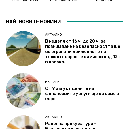
НАЙ-НОВИТЕ НОВИНИ
АКТУАЛНО
В неделя от 16 ч. до 20 ч. за
повишаване на безопасността ще
се ограничи движението на
тежкотоварните камиони над 12 т
в посока...
БЪЛГАРИЯ
От 9 август цените на
финансовите услуги ще са само в
евро
АКТУАЛНО
Районна прокуратура –
Благоевград ръководи