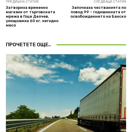
ПРЕДИШНА СТАТИЯ
СЛЕДВАЩА СТАТИЯ
Затвориха временно
Започнаха честванията по
магазин от търговската
повод 99 – годишнината от
мрежа в Гоце Делчев,
освобождението на Банско
унищожиха 60 кг. негодно
месо
ПРОЧЕТЕТЕ ОЩЕ..