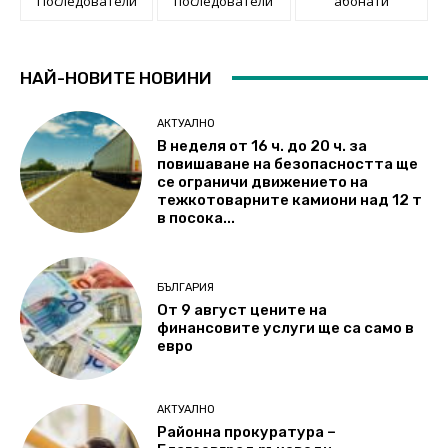
Последователи
последователи
абонати
НАЙ-НОВИТЕ НОВИНИ
АКТУАЛНО
В неделя от 16 ч. до 20 ч. за
повишаване на безопасността ще
се ограничи движението на
тежкотоварните камиони над 12 т
в посока...
БЪЛГАРИЯ
От 9 август цените на
финансовите услуги ще са само в
евро
АКТУАЛНО
Районна прокуратура –