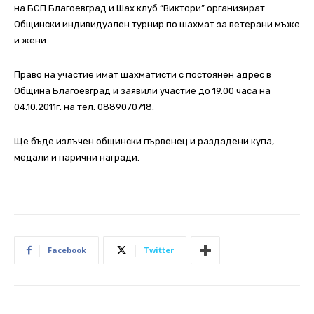
на БСП Благоевград и Шах клуб “Виктори” организират
Общински индивидуален турнир по шахмат за ветерани мъже
и жени.
Право на участие имат шахматисти с постоянен адрес в
Община Благоевград и заявили участие до 19.00 часа на
04.10.2011г. на тел. 0889070718.
Ще бъде излъчен общински първенец и раздадени купа,
медали и парични награди.
Facebook
Twitter