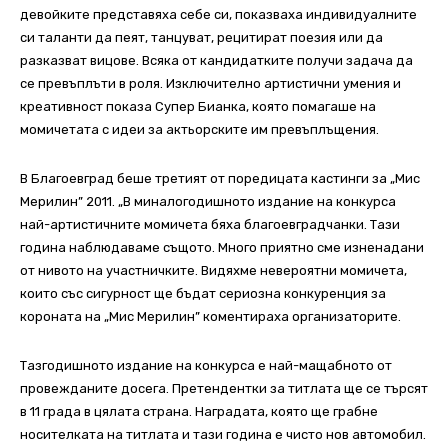
девойките представяха себе си, показваха индивидуалните
си таланти да пеят, танцуват, рецитират поезия или да
разказват вицове.
Всяка от кандидатките получи задача да
се превъплъти в роля. Изключително артистични умения и
креативност показа Супер Бианка, която помагаше на
момичетата с идеи за актьорските им превъплъщения.
В Благоевград беше третият от поредицата кастинги за „Мис
Мерилин” 2011. „В миналогодишното издание на конкурса
най-артистичните момичета бяха благоевградчанки. Тази
година наблюдаваме същото. Много приятно сме изненадани
от нивото на участничките. Видяхме невероятни момичета,
които със сигурност ще бъдат сериозна конкуренция за
короната на „Мис Мерилин” коментираха организаторите.
Тазгодишното издание на конкурса е най-мащабното от
провежданите досега. Претендентки за титлата ще се търсят
в 11 града в цялата страна. Наградата, която ще грабне
носителката на титлата и тази година е чисто нов автомобил.