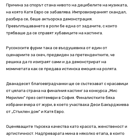
Причина за спорът стана нивото на децибелите на музиката,
на която Катя Евро се забавлява. Импровизираният скандал,
разбира се, беше актьорска демонстрация.
Превъплъщаването в роли бе една от задачите, с които
трябваше да се справят хубавиците на кастинга.
Русокосите фурии така се въодушевиха от един от
сценариите за скеч, предвиден за претендентките, че
решиха да го изиграят сами и да демонстрират на
момичетата как се предава истинска емоция на ролята.
Дванадесет благоевградчанки ще се състезават с красавици
от цялата страна на финалния кастинг за конкурса „Мис
Мерилин” през септември в София. Финалистките бяха
избрани вчера от жури, в което участваха Деси Бакърджиева
от „Стъклен дом” и Катя Евро.
Оценяващите търсеха качества като красота, женственост и
артистичност. Надпреварата мина в няколко етапа, в които