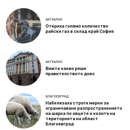
АКТУАЛНО
Откриха голямо количество
райски газ в склад край София
АКТУАЛНО
Вижте какво реши
правителството днес
БЛАГОЕВГРАД
Набелязаха строги мерки за
ограничаване разпространението
на шарка по овцете и козите на
територията на област
Благоевград