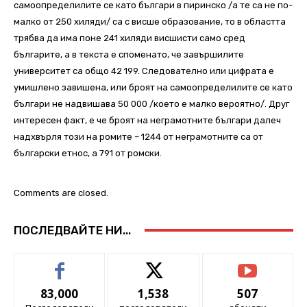
самоопределилите се като българи в пиринско /а те са не по-
малко от 250 хиляди/ са с висше образование, то в областта
трябва да има поне 241 хиляди висшисти само сред
българите, а в текста е споменато, че завършилите
университет са общо 42 199. Следователно или цифрата е
умишлено завишена, или броят на самоопределилите се като
българи не надвишава 50 000 /което е малко вероятно/. Друг
интересен факт, е че броят на неграмотните българи далеч
надхвърля този на ромите – 1244 от неграмотните са от
български етнос, а 791 от ромски.
Comments are closed.
ПОСЛЕДВАЙТЕ НИ...
83,000
1,538
507