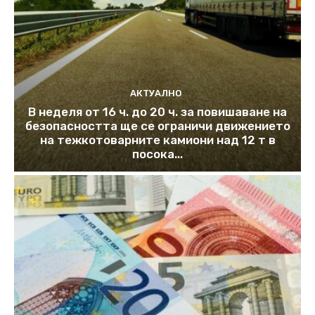
АКТУАЛНО
В неделя от 16 ч. до 20 ч. за повишаване на
безопасността ще се ограничи движението
на тежкотоварните камиони над 12 т в
посока...