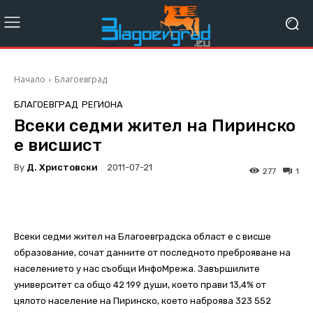
Начало
Благоевград
БЛАГОЕВГРАД
РЕГИОНА
Всеки седми жител на Пиринско
е висшист
By
Д. Христовски
2011-07-21
277
1
Всеки седми жител на Благоевградска област е с висше
образование, сочат данните от последното преброяване на
населението у нас съобщи ИнфоМрежа. Завършилите
университет са общо 42 199 души, което прави 13,4% от
цялото население на Пиринско, което наброява 323 552