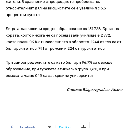
жители. В сравнение с предходното преброяване,
относителният дял на висшистите се е увеличил с 3,5
процентни пункта.
Лицата, завършили средно образование са 131 728. Броят на
хората, които никога не са посещавали училище е 2 772,
което прави 0,9% от населението в областта. 1244 от тях са от
български етнос, 791 от ромски и 224 от турски етнос.
При самоопределилите са като българи 96,7% са с висше
образование, при турската етническа група-1,6%, а при
ромската-само 0,1% са завършили университет.
Снимки: Blagoevgrad.eu, Архив
Facebook
Twitter