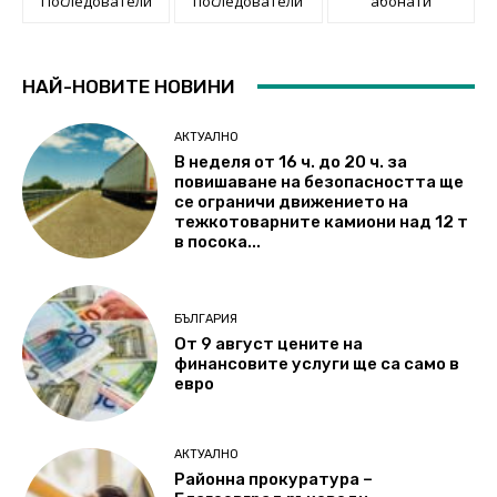
Последователи
последователи
абонати
НАЙ-НОВИТЕ НОВИНИ
АКТУАЛНО
В неделя от 16 ч. до 20 ч. за
повишаване на безопасността ще
се ограничи движението на
тежкотоварните камиони над 12 т
в посока...
БЪЛГАРИЯ
От 9 август цените на
финансовите услуги ще са само в
евро
АКТУАЛНО
Районна прокуратура –