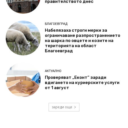
правителството днес
БЛАГОЕВГРАД
Набелязаха строги мерки за
ограничаване разпространението
на шарка по овцете и козите на
територията на област
Благоевград
АКТУАЛНО
Проверяват „Еконт“ заради
вдигането на куриерските услуги
от 1 август
зареди още