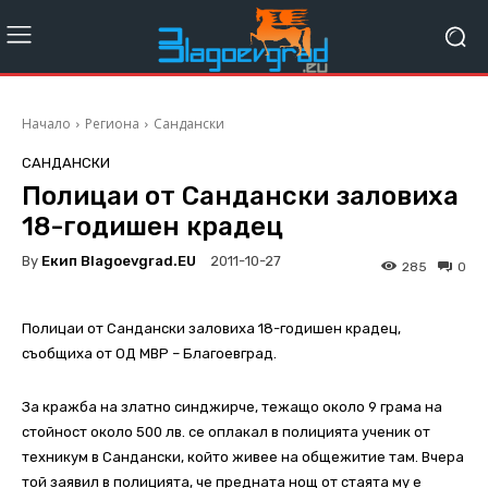
Начало
Региона
Сандански
САНДАНСКИ
Полицаи от Сандански заловиха
18-годишен крадец
By
Екип Blagoevgrad.EU
2011-10-27
285
0
Полицаи от Сандански заловиха 18-годишен крадец,
съобщиха от ОД МВР – Благоевград.
За кражба на златно синджирче, тежащо около 9 грама на
стойност около 500 лв. се оплакал в полицията ученик от
техникум в Сандански, който живее на общежитие там. Вчера
той заявил в полицията, че предната нощ от стаята му е