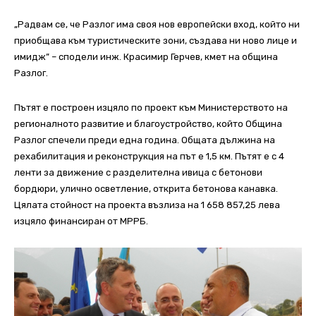
„Радвам се, че Разлог има своя нов европейски вход, който ни
приобщава към туристическите зони, създава ни ново лице и
имидж” – сподели инж. Красимир Герчев, кмет на община
Разлог.
Пътят е построен изцяло по проект към Министерството на
регионалното развитие и благоустройство, който Община
Разлог спечели преди една година. Общата дължина на
рехабилитация и реконструкция на път е 1,5 км. Пътят е с 4
ленти за движение с разделителна ивица с бетонови
бордюри, улично осветление, открита бетонова канавка.
Цялата стойност на проекта възлиза на 1 658 857,25 лева
изцяло финансиран от МРРБ.