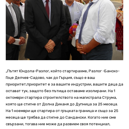
„Пътят Юндола-Разлог, който стартирахме, Разлог -Банско-
Гоце Делчев-Садово, чак до Гърция, също е ваш
приоритет,приоритет е за вашите индустрии, вашите деца да
остават тук, защото без пътища оставаме изолирани. На 1
октомври стартира строителството на магистрала Струма,
която ще стигне от Долна Диканя до Дупница за 25 месеца.
На 1 ноември ще стартира от гръцката граница и също за 25
месеца ще трябва да стигне до Сандански. Когато ние сме
свързани, тогава ние може да развием своя потенциал,