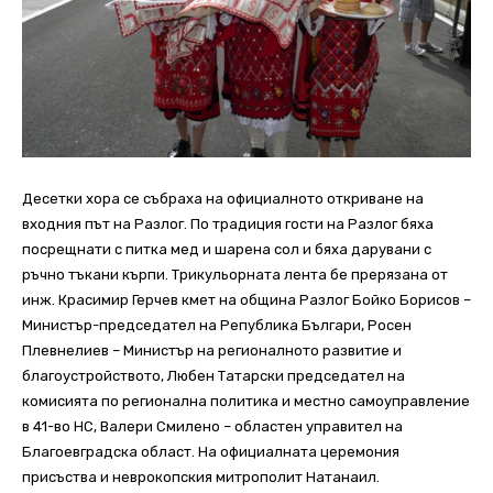
Десетки хора се събраха на официалното откриване на
входния път на Разлог. По традиция гости на Разлог бяха
посрещнати с питка мед и шарена сол и бяха дарувани с
ръчно тъкани кърпи. Трикульорната лента бе прерязана от
инж. Красимир Герчев кмет на община Разлог Бойко Борисов –
Министър-председател на Република Българи, Росен
Плевнелиев – Министър на регионалното развитие и
благоустройството, Любен Татарски председател на
комисията по регионална политика и местно самоуправление
в 41-во НС, Валери Смилено – областен управител на
Благоевградска област. На официалната церемония
присъства и неврокопския митрополит Натанаил.