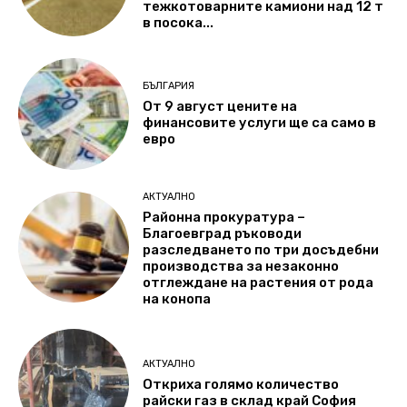
тежкотоварните камиони над 12 т
в посока...
БЪЛГАРИЯ
От 9 август цените на
финансовите услуги ще са само в
евро
АКТУАЛНО
Районна прокуратура –
Благоевград ръководи
разследването по три досъдебни
производства за незаконно
отглеждане на растения от рода
на конопа
АКТУАЛНО
Откриха голямо количество
райски газ в склад край София