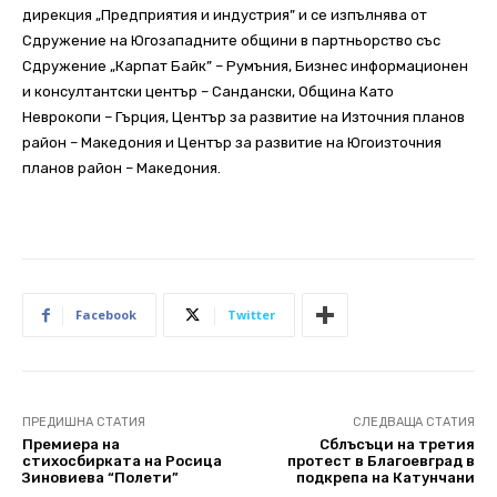
дирекция „Предприятия и индустрия” и се изпълнява от
Сдружение на Югозападните общини в партньорство със
Сдружение „Карпат Байк” – Румъния, Бизнес информационен
и консултантски център – Сандански, Община Като
Неврокопи – Гърция, Център за развитие на Източния планов
район – Македония и Център за развитие на Югоизточния
планов район – Македония.
Facebook
Twitter
ПРЕДИШНА СТАТИЯ
СЛЕДВАЩА СТАТИЯ
Премиера на
Сблъсъци на третия
стихосбирката на Росица
протест в Благоевград в
Зиновиева “Полети”
подкрепа на Катунчани