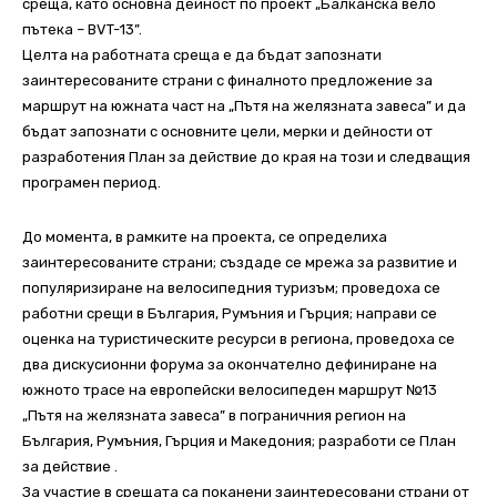
среща, като основна дейност по проект „Балканска вело
пътека – BVT-13”.
Целта на работната среща е да бъдат запознати
заинтересованите страни с финалното предложение за
маршрут на южната част на „Пътя на желязната завеса” и да
бъдат запознати с основните цели, мерки и дейности от
разработения План за действие до края на този и следващия
програмен период.
До момента, в рамките на проекта, се определиха
заинтересованите страни; създаде се мрежа за развитие и
популяризиране на велосипедния туризъм; проведоха се
работни срещи в България, Румъния и Гърция; направи се
оценка на туристическите ресурси в региона, проведоха се
два дискусионни форума за окончателно дефиниране на
южното трасе на европейски велосипеден маршрут №13
„Пътя на желязната завеса” в пограничния регион на
България, Румъния, Гърция и Македония; разработи се План
за действие .
За участие в срещата са поканени заинтересовани страни от