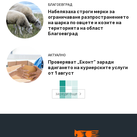
БЛАГОЕВГРАД
Набелязаха строги мерки за
ограничаване разпространението
на шарка по овцете и козите на
територията на област
Благоевград
АКТУАЛНО
Проверяват „Еконт“ заради
вдигането на куриерските услуги
от 1 август
зареди още