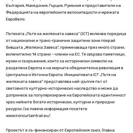
България, Македония, Гърция, Румъния и представители на
Федерацията на европейските велосипедисти и мрежата
ЕвроВело.
Пътеката „Пътя на желязната завеса” (ICT) включва поредица
от национални и транс-гранични защитени зони покрай
бившата „Желязна Завеса”, преминаваща през много страни,
включително 14 страни – членки на ЕС. Тя свързва паметници,
музеи и съоръжения, които са исторически символи на
разделена Европа и на мирната обединителна революция в
Централна и Източна Европа. Инициативата ICT „Пътя на
желязната завеса” представлява най-дългия път от
световното културно-историческо наследство и може да
допринесе за популяризиране на Европейската идентичност
чрез нейните богати исторически, културни и природни
ресурси /за повече информация посетете
www.ironcurtaintrail.eu/.
Проектът е съ-финансиран от Европейския съюз, Главна