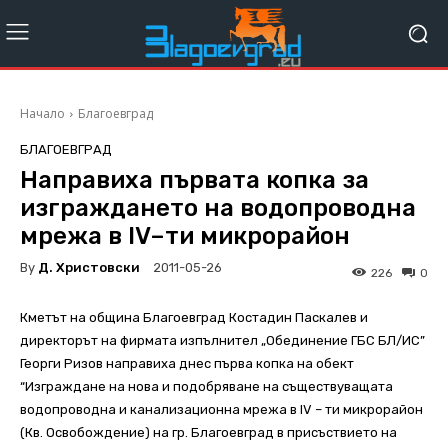
Начало
Благоевград
БЛАГОЕВГРАД
Направиха първата копка за
изграждането на водопроводна
мрежа в ІV–ти микрорайон
By
Д. Христовски
2011-05-26
226
0
Кметът на община Благоевград Костадин Паскалев и
директорът на фирмата изпълнител „Обединение ГБС БЛ/ИС”
Георги Ризов направиха днес първа копка на обект
“Изграждане на нова и подобряване на съществуващата
водопроводна и канализационна мрежа в ІV – ти микрорайон
(Кв. Освобождение) на гр. Благоевград в присъствието на