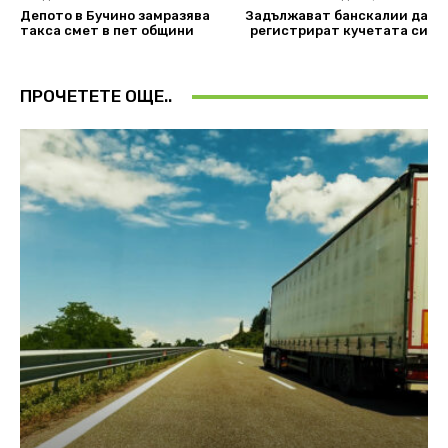
Депото в Бучино замразява
Задължават банскалии да
такса смет в пет общини
регистрират кучетата си
ПРОЧЕТЕТЕ ОЩЕ..