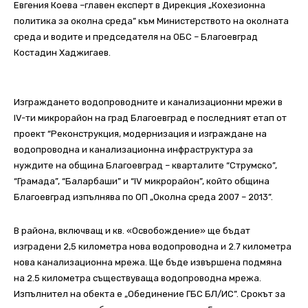
Евгения Коева –главен експерт в Дирекция „Кохезионна
политика за околна среда” към Министерството на околната
среда и водите и председателя на ОБС – Благоевград
Костадин Хаджигаев.
Изграждането водопроводните и канализационни мрежи в
IV-ти микрорайон на град Благоевград е последният етап от
проект “Реконструкция, модернизация и изграждане на
водопроводна и канализационна инфраструктура за
нуждите на община Благоевград – кварталите “Струмско”,
“Грамада”, “Баларбаши” и “IV микрорайон”, който община
Благоевград изпълнява по ОП „Околна среда 2007 – 2013”.
В района, включващ и кв. «Освобождение» ще бъдат
изградени 2,5 километра нова водопроводна и 2.7 километра
нова канализационна мрежа. Ще бъде извършена подмяна
на 2.5 километра съществуваща водопроводна мрежа.
Изпълнител на обекта е „Обединение ГБС БЛ/ИС”. Срокът за