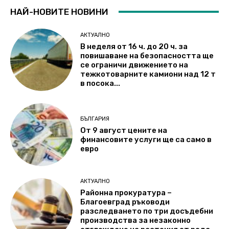
НАЙ-НОВИТЕ НОВИНИ
АКТУАЛНО
В неделя от 16 ч. до 20 ч. за
повишаване на безопасността ще
се ограничи движението на
тежкотоварните камиони над 12 т
в посока...
БЪЛГАРИЯ
От 9 август цените на
финансовите услуги ще са само в
евро
АКТУАЛНО
Районна прокуратура –
Благоевград ръководи
разследването по три досъдебни
производства за незаконно