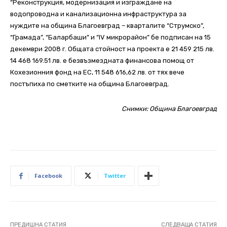
“Реконструкция, модернизация и изграждане на
водопроводна и канализационна инфраструктура за
нуждите на община Благоевград – кварталите “Струмско”,
“Грамада”, “Баларбаши” и “IV микрорайон” бе подписан на 15
декември 2008 г. Общата стойност на проекта е 21 459 215 лв.
14 468 169.51 лв. е безвъзмездната финансова помощ от
Кохезионния фонд на ЕС, 11 548 616,62 лв. от тях вече
постъпиха по сметките на община Благоевград.
Снимки: Община Благоевград
Facebook
Twitter
ПРЕДИШНА СТАТИЯ
СЛЕДВАЩА СТАТИЯ