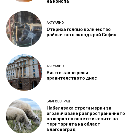
на конопа
АКТУАЛНО
Откриха голямо количество
райски газ в склад край София
АКТУАЛНО
Вижте какво реши
правителството днес
БЛАГОЕВГРАД
Набелязаха строги мерки за
ограничаване разпространението
на шарка по овцете и козите на
територията на област
Благоевград