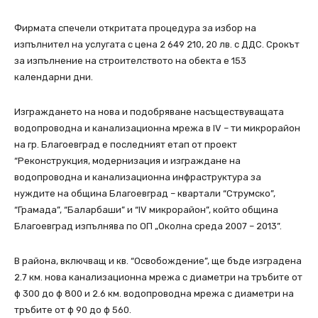
Фирмата спечели откритата процедура за избор на
изпълнител на услугата с цена 2 649 210, 20 лв. с ДДС. Срокът
за изпълнение на строителството на обекта е 153
календарни дни.
Изграждането на нова и подобряване насъществуващата
водопроводна и канализационна мрежа в IV – ти микрорайон
на гр. Благоевград е последният етап от проект
“Реконструкция, модернизация и изграждане на
водопроводна и канализационна инфраструктура за
нуждите на община Благоевград – квартали “Струмско”,
“Грамада”, “Баларбаши” и “IV микрорайон”, който община
Благоевград изпълнява по ОП „Околна среда 2007 – 2013”.
В района, включващ и кв. “Освобождение”, ще бъде изградена
2.7 км. нова канализационна мрежа с диаметри на тръбите от
ф 300 до ф 800 и 2.6 км. водопроводна мрежа с диаметри на
тръбите от ф 90 до ф 560.