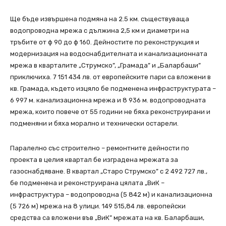
Ще бъде извършена подмяна на 2.5 км. съществуваща
водопроводна мрежа с дължина 2,5 км и диаметри на
тръбите от ф 90 до ф 160. Дейностите по реконструкция и
модернизация на водоснабдителната и канализационната
мрежа в кварталите „Струмско”, „Грамада” и „Баларбаши”
приключиха. 7 151 434 лв. от европейските пари са вложени в
кв. Грамада, където изцяло бе подменена инфраструктурата –
6 997 м. канализационна мрежа и 8 936 м. водопроводната
мрежа, които повече от 55 години не бяха реконструирани и
подменяни и бяха морално и технически остарели.
Паралелно със строително – ремонтните дейности по
проекта в целия квартал бе изградена мрежата за
газоснабдяване. В квартал „Старо Струмско” с 2 492 727 лв.,
бе подменена и реконструирана цялата „ВиК –
инфраструктура – водопроводна (5 842 м) и канализационна
(5 726 м) мрежа на 8 улици. 149 515,84 лв. европейски
средства са вложени във „ВиК” мрежата на кв. Баларбаши,