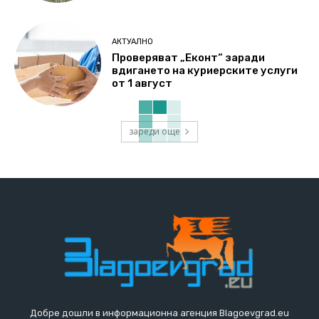
АКТУАЛНО
Проверяват „Еконт“ заради
вдигането на куриерските услуги
от 1 август
зареди още
Добре дошли в информационна агенция Blagoevgrad.eu