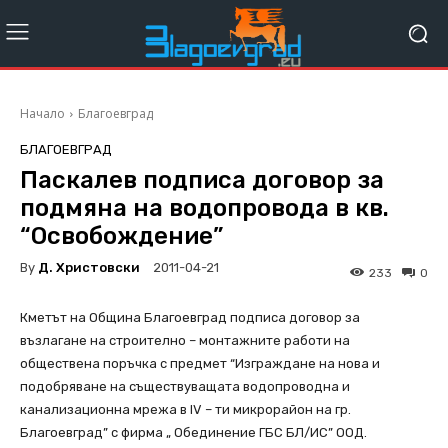
Начало
Благоевград
БЛАГОЕВГРАД
Паскалев подписа договор за
подмяна на водопровода в кв.
“Освобождение”
By
Д. Христовски
2011-04-21
233
0
Кметът на Община Благоевград подписа договор за
възлагане на строително – монтажните работи на
обществена поръчка с предмет “Изграждане на нова и
подобряване на съществуващата водопроводна и
канализационна мрежа в ІV – ти микрорайон на гр.
Благоевград” с фирма „ Oбединение ГБС БЛ/ИС” ООД.