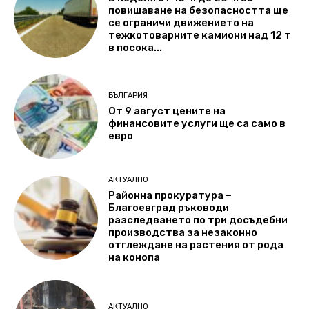
повишаване на безопасността ще
се ограничи движението на
тежкотоварните камиони над 12 т
в посока...
БЪЛГАРИЯ
От 9 август цените на
финансовите услуги ще са само в
евро
АКТУАЛНО
Районна прокуратура –
Благоевград ръководи
разследването по три досъдебни
производства за незаконно
отглеждане на растения от рода
на конопа
АКТУАЛНО