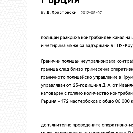
By
Д. Христовски
2012-05-07
полицаи разкриха контрабанден канал на 
и четирима мъже са задържани в ГПУ-Кру
Гранични полицаи неутрализираха контраб
граница след близо тримесечна оперативн
граничното полицейско управление в Кру
управляван от 23-годишния Д. А. от Ивайл
натоварен с голямо количество контрабан
Гърция – 172 мастербокса с общо 86 000 
допълнително проведените оперативно-и
мъже, съпричастни към контрабандата. В 