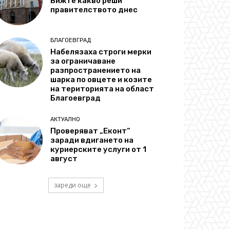
Вижте какво реши
правителството днес
БЛАГОЕВГРАД
Набелязаха строги мерки
за ограничаване
разпространението на
шарка по овцете и козите
на територията на област
Благоевград
АКТУАЛНО
Проверяват „Еконт“
заради вдигането на
куриерските услуги от 1
август
зареди още