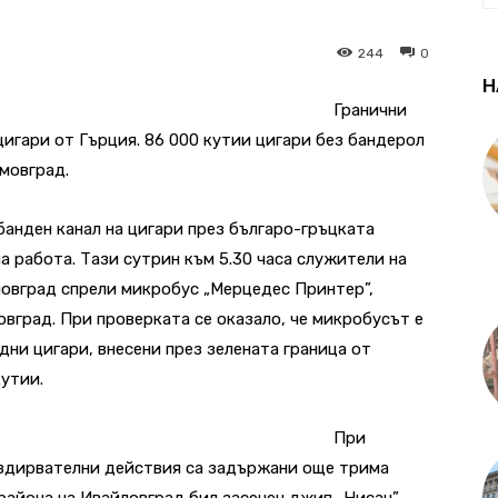
244
0
Н
Гранични
цигари от Гърция. 86 000 кутии цигари без бандерол
мовград.
анден канал на цигари през българо-гръцката
а работа. Тази сутрин към 5.30 часа служители на
мовград спрели микробус „Мерцедес Принтер”,
овград. При проверката се оказало, че микробусът е
дни цигари, внесени през зелената граница от
кутии.
При
здирвателни действия са задържани още трима
района на Ивайловград бил засечен джип „Нисан”,