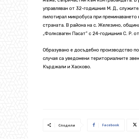
управляван от 32-годишния М. Д., служите
пилотирал микробуса при преминаването 
страната. В района на с. Железино, общи
„Фолксваген Пасат” с 24-годишния С. Р. от
Образувано е досъдебно производство по
случая са уведомени териториалните звен
Кърджали и Хасково.
Facebook
Сподели