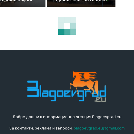
Добре дошли в информационна агенция Blagoevgrad.eu
За контакти, реклама и въпроси:
blagoevgrad.eu@gmail.com