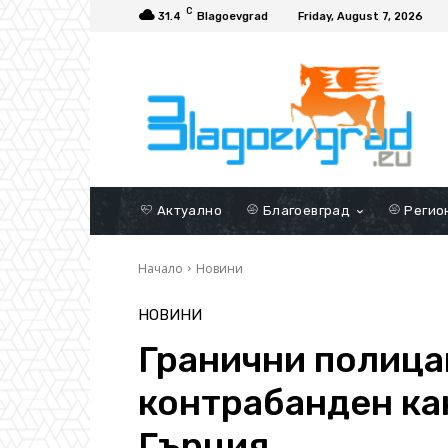
C
31.4
Blagoevgrad
Friday, August 7, 2026
Актуално
Благоевград
Регио
Начало
Новини
НОВИНИ
Гранични полица
контрабанден кан
Гърция