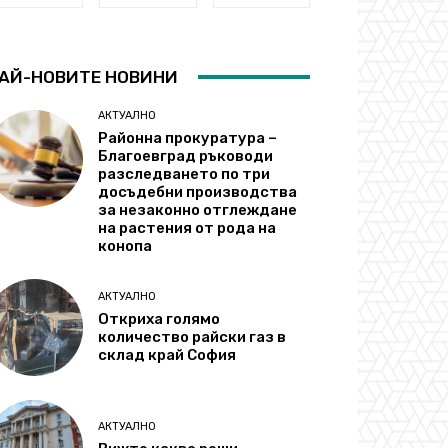
АЙ-НОВИТЕ НОВИНИ
АКТУАЛНО
Районна прокуратура –
Благоевград ръководи
разследването по три
досъдебни производства
за незаконно отглеждане
на растения от рода на
конопа
АКТУАЛНО
Откриха голямо
количество райски газ в
склад край София
АКТУАЛНО