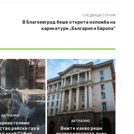
СЛЕДВАЩА СТАТИЯ
В Благоевград беше открита изложба на
карикатури „България и Европа”
АКТУАЛНО
АКТУАЛНО
криха голямо
ство райски газ в
Вижте какво реши
ад край София
правителството днес