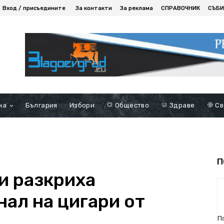
Вход / присъедините
За контакти
За реклама
СПРАВОЧНИК
СЪБИ
на
България
Избори
Общество
Здраве
Св
П
и разкриха
ал на цигари от
П