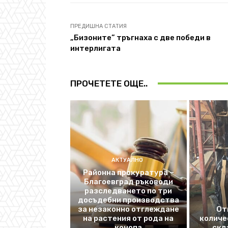
ПРЕДИШНА СТАТИЯ
„Бизоните” тръгнаха с две победи в
интерлигата
ПРОЧЕТЕТЕ ОЩЕ..
АКТУАЛНО
Районна прокуратура –
Благоевград ръководи
разследването по три
досъдебни производства
за незаконно отглеждане
От
на растения от рода на
количе
конопа
скл