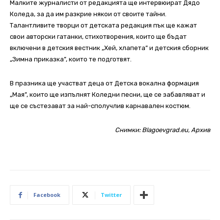
Малките журналисти от редакцията ще интервюират Дядо
Коледа, за да им разкрие някои от своите тайни.
Талантливите творци от детската редакция пък ще кажат
свои авторски гатанки, стихотворения, които ще бъдат
включени в детския вестник „Хей, хлапета” и детския сборник
„Зимна приказка”, които те подготвят.
В празника ще участват деца от Детска вокална формация
„Мая”, които ще изпълнят Коледни песни, ще се забавляват и
ще се състезават за най-сполучлив карнавален костюм.
Снимки: Blagoevgrad.eu, Архив
Facebook
Twitter