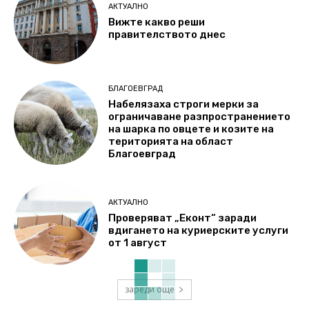
АКТУАЛНО
Вижте какво реши
правителството днес
БЛАГОЕВГРАД
Набелязаха строги мерки за
ограничаване разпространението
на шарка по овцете и козите на
територията на област
Благоевград
АКТУАЛНО
Проверяват „Еконт“ заради
вдигането на куриерските услуги
от 1 август
зареди още