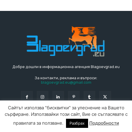
Добре дошли в информационна агенция Blagoevgrad.eu
За контакти, реклама и въпроси:
blagoevgrad.eu@gmail.com
Сайтът използва "бисквитки" за улеснение на Вашето
сърфиране. Използвайки този сайт, Вие се съгласявате с
© Blagoevgrad.EU 2010 - 2026
Общи условия
|
правилата за ползване.
Подробности
Разбрах
За контакти
За реклама
СПРАВОЧНИК
СЪБИТИЯ