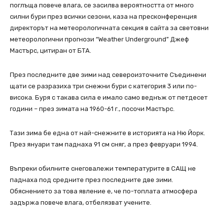
поглъща повече влага, се засилва вероятността от много
силни бури през всички сезони, каза на пресконференция
директорът на метеорологичната секция в сайта за световни
метеорологични прогнози “Weather Underground” Джеф
Мастърс, цитиран от БТА.
През последните две зими над североизточните Съединени
щати се разразиха три снежни бури с категория 3 или по-
висока. Буря с такава сила е имало само веднъж от петдесет
години – през зимата на 1960-61 г., посочи Мастърс.
Тази зима бе една от най-снежните в историята на Ню Йорк.
През януари там паднаха 91 см сняг, а през февруари 1994.
Въпреки обилните снеговалежи температурите в САЩ не
паднаха под средните през последните две зими.
Обяснението за това явление е, че по-топлата атмосфера
задържа повече влага, отбелязват учените.