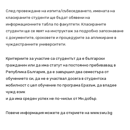
След провеждане на изпита/събеседването, имената на
класираните студенти ще бъдат обявени на
информационните табла по факултети. Класираните
студенти ще се явят на инструктаж за подробно запознаване
с документите, сроковете и процедурите за апликиране в
чуждестранните университети.
Критериите за участие са студентът да е български
гражданин или да има статут на постоянно пребиваващ в
Република България, да е завършил два семестъра от
обучението си, да не е участвал досега в студентска
мобилност с цел обучение по програма Еразъм, да владее
чужд език
и да има среден успех не по-нисък от Мн.добър.
Повече информация можете да откриете на www.swu.bg