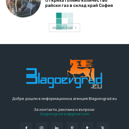
Откриха голямо количество
райски газ в склад край София
зареди още
Добре дошли в информационна агенция Blagoevgrad.eu
За контакти, реклама и въпроси:
blagoevgrad.eu@gmail.com