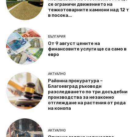
се ограничи движението на
тежкотоварните камиони над 12 т
в посока...
БЪЛГАРИЯ
От 9 август цените на
финансовите услуги ще са само в
евро
АКТУАЛНО
Районна прокуратура –
Благоевград ръководи
разследването по три досъдебни
производства за незаконно
отглеждане на растения от рода
на конопа
АКТУАЛНО