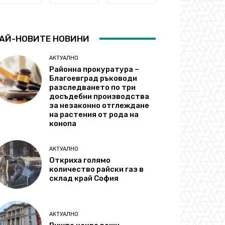
АЙ-НОВИТЕ НОВИНИ
АКТУАЛНО
Районна прокуратура –
Благоевград ръководи
разследването по три
досъдебни производства
за незаконно отглеждане
на растения от рода на
конопа
АКТУАЛНО
Откриха голямо
количество райски газ в
склад край София
АКТУАЛНО