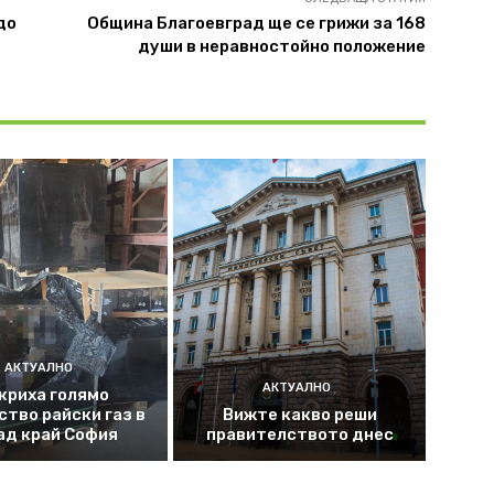
до
Община Благоевград ще се грижи за 168
души в неравностойно положение
АКТУАЛНО
АКТУАЛНО
криха голямо
ство райски газ в
Вижте какво реши
ад край София
правителството днес