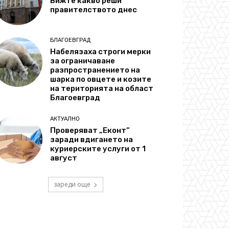
Вижте какво реши
правителството днес
БЛАГОЕВГРАД
Набелязаха строги мерки
за ограничаване
разпространението на
шарка по овцете и козите
на територията на област
Благоевград
АКТУАЛНО
Проверяват „Еконт“
заради вдигането на
куриерските услуги от 1
август
зареди още