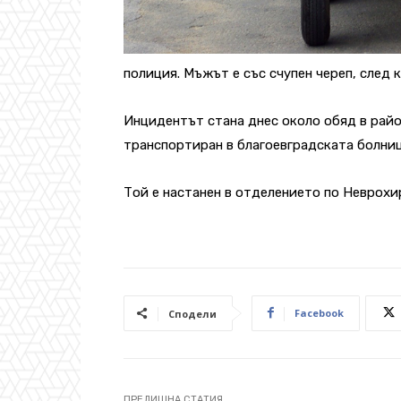
полиция. Мъжът е със счупен череп, след к
Инцидентът стана днес около обяд в райо
транспортиран в благоевградската болниц
Той е настанен в отделението по Неврохи
Facebook
Сподели
ПРЕДИШНА СТАТИЯ