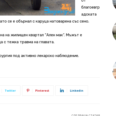
от
благоевгр
адската
ато се е обърнал с каруца натоварена със сено.
на на жилищен квартал “Ален мак“. Мъжът е
а с тежка травма на главата.
рургия под активно лекарско наблюдение.
Twitter
Pinterest
Linkedin
СЛЕДВАЩА СТАТИЯ