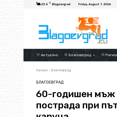
C
23.4
Blagoevgrad
Friday, August 7, 2026
Актуално
Благоевград
Регио
Начало
Благоевград
БЛАГОЕВГРАД
60-годишен мъж 
пострада при пъ
каруца