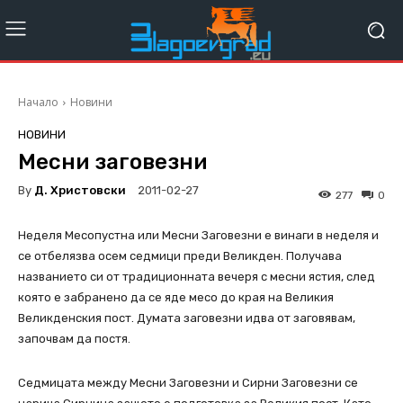
Начало
Новини
НОВИНИ
Месни заговезни
By
Д. Христовски
2011-02-27
277
0
Нeделя Месопустна или Месни Заговезни е винаги в неделя и
се отбелязва осем седмици преди Великден. Получава
названието си от традиционната вечеря с месни ястия, след
която е забранено да се яде месо до края на Великия
Великденския пост. Думата заговезни идва от заговявам,
започвам да постя.
Седмицата между Месни Заговезни и Сирни Заговезни се