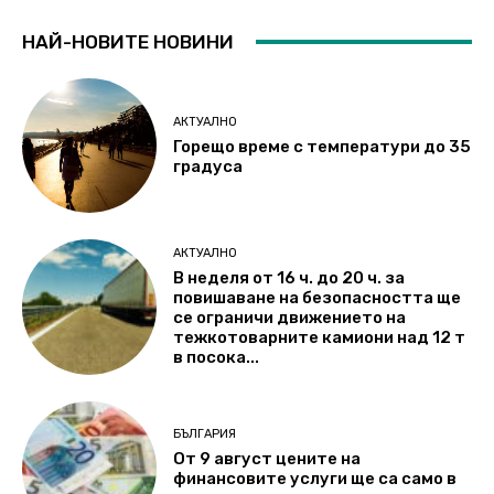
НАЙ-НОВИТЕ НОВИНИ
АКТУАЛНО
Горещо време с температури до 35
градуса
АКТУАЛНО
В неделя от 16 ч. до 20 ч. за
повишаване на безопасността ще
се ограничи движението на
тежкотоварните камиони над 12 т
в посока...
БЪЛГАРИЯ
От 9 август цените на
финансовите услуги ще са само в