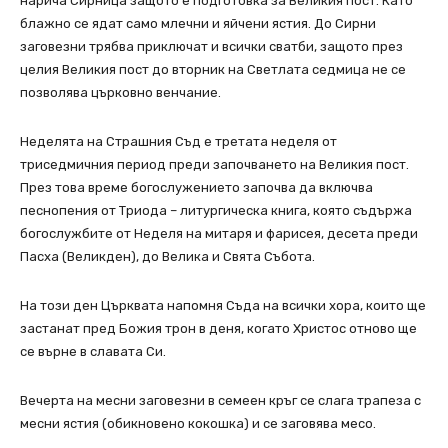
нарича Сирница защото е подготовка за Великия пост. Като
блажно се ядат само млечни и яйчени ястия. До Сирни
заговезни трябва приключат и всички сватби, защото през
целия Великия пост до вторник на Светлата седмица не се
позволява църковно венчание.
Неделята на Страшния Съд е третата неделя от
триседмичния период преди започването на Великия пост.
През това време богослужението започва да включва
песнопения от Триода – литургическа книга, която съдържа
богослужбите от Неделя на митаря и фарисея, десета преди
Пасха (Великден), до Велика и Свята Събота.
На този ден Църквата напомня Съда на всички хора, които ще
застанат пред Божия трон в деня, когато Христос отново ще
се върне в славата Си.
Вечерта на месни заговезни в семеен кръг се слага трапеза с
месни ястия (обикновено кокошка) и се заговява месо.