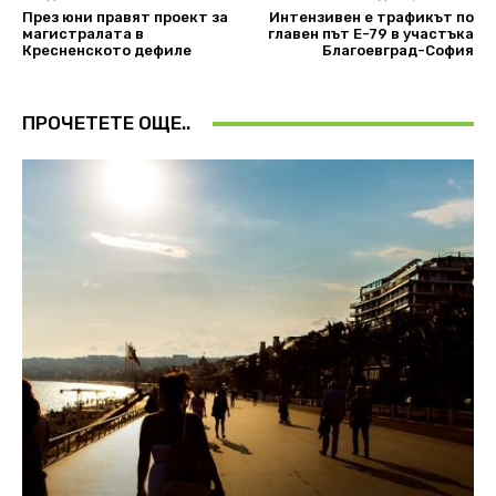
През юни правят проект за
Интензивен е трафикът по
магистралата в
главен път Е-79 в участъка
Кресненското дефиле
Благоевград-София
ПРОЧЕТЕТЕ ОЩЕ..