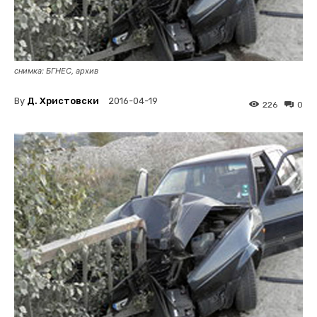
снимка: БГНЕС, архив
By
Д. Христовски
2016-04-19
226
0