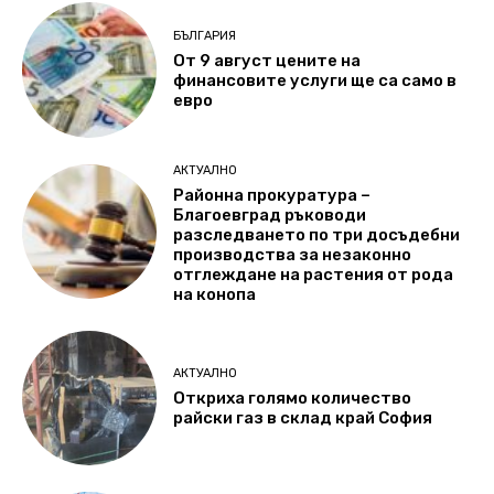
БЪЛГАРИЯ
От 9 август цените на
финансовите услуги ще са само в
евро
АКТУАЛНО
Районна прокуратура –
Благоевград ръководи
разследването по три досъдебни
производства за незаконно
отглеждане на растения от рода
на конопа
АКТУАЛНО
Откриха голямо количество
райски газ в склад край София