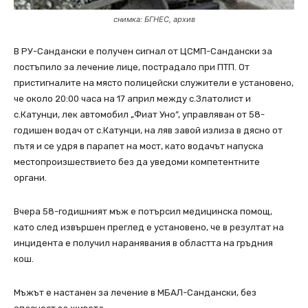
снимка: БГНЕС, архив
В РУ-Сандански е получен сигнал от ЦСМП-Сандански за
постъпило за лечение лице, пострадало при ПТП. От
пристигналите на място полицейски служители е установено,
че около 20:00 часа на 17 април между с.Златолист и
с.Катунци, лек автомобил „Фиат Уно”, управляван от 58-
годишен водач от с.Катунци, на ляв завой излиза в дясно от
пътя и се удря в парапет на мост, като водачът напуска
местопроизшествието без да уведоми компетентните
органи.
Вчера 58-годишният мъж е потърсил медицинска помощ,
като след извършен преглед е установено, че в резултат на
инцидента е получил наранявания в областта на гръдния
кош.
Мъжът е настанен за лечение в МБАЛ-Сандански, без