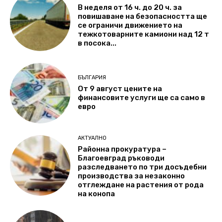
В неделя от 16 ч. до 20 ч. за
повишаване на безопасността ще
се ограничи движението на
тежкотоварните камиони над 12 т
в посока...
БЪЛГАРИЯ
От 9 август цените на
финансовите услуги ще са само в
евро
АКТУАЛНО
Районна прокуратура –
Благоевград ръководи
разследването по три досъдебни
производства за незаконно
отглеждане на растения от рода
на конопа