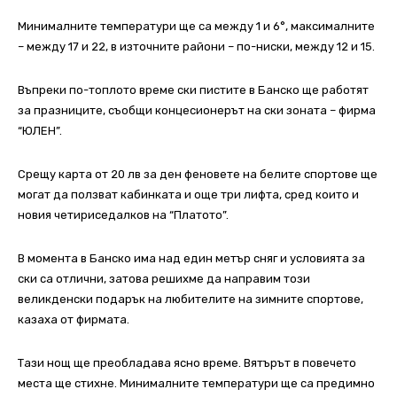
Минималните температури ще са между 1 и 6°, максималните
– между 17 и 22, в източните райони – по-ниски, между 12 и 15.
Въпреки по-топлото време ски пистите в Банско ще работят
за празниците, съобщи концесионерът на ски зоната – фирма
“ЮЛЕН”.
Срещу карта от 20 лв за ден феновете на белите спортове ще
могат да ползват кабинката и още три лифта, сред които и
новия четириседалков на “Платото”.
В момента в Банско има над един метър сняг и условията за
ски са отлични, затова решихме да направим този
великденски подарък на любителите на зимните спортове,
казаха от фирмата.
Тази нощ ще преобладава ясно време. Вятърът в повечето
места ще стихне. Минималните температури ще са предимно