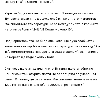
между 1 и 6°, в София – около 2°.
Утре ще бъде слънчево и почти тихо. В западната част на
Дунавската равнина ще духа слаб вятър от изток-югоизток.
Максималните температури ще са между 17 и 22°, в крайните
източни райони – 12-16°. В София – около 18°.
Над Черноморието ще бъде слънчево. Ще духа слаб изток-
югоизточен вятър. Максимални температури ще са между 12 и
15°. Температурата на морската вода е около 9°. Вълнението
на морето ще бъде около 2 бала.
Слънчево ще е и над планините. Вятърът ще отслабне, по
най-високите и открити части ще се задържи до умерен, от
север. От запад ще се затопля. Максимална температура на
1200 метра ще е около 10°, на 2000 метра – около 3°.
Източник:
Vesti.bg