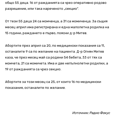
общо 55 деца. 16 от ражданията са чрез оперативно родово
разрешение, или така нареченото „секцио”.
От тези 55 деца 24 са момченца, а 31 са момиченца. За същия
месец април има регистрирана и една малолетна родилка на
15 години, раждането е първо, поясни д-р Митев.
Абортите през април са 20, по медицински показания са 11,
останалите 9 са по желание на пациента. Д-р Огнян Митев
каза, че през месец май са родени 54 бебета, 33 от тях са
момчета, 21 са момичета. Има и две непълнолетни родилки, а
19 от ражданията са чрез секцио.
Абортите за този месец са 25, от които 16 по медицински
показания, останалите по желание.
Източник:
Радио Фокус