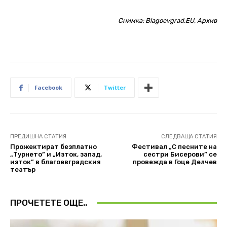
Снимка: Blagoevgrad.EU, Архив
Facebook
Twitter
ПРЕДИШНА СТАТИЯ
СЛЕДВАЩА СТАТИЯ
Прожектират безплатно
Фестивал „С песните на
„Турнето” и „Изток, запад,
сестри Бисерови” се
изток” в благоевградския
провежда в Гоце Делчев
театър
ПРОЧЕТЕТЕ ОЩЕ..