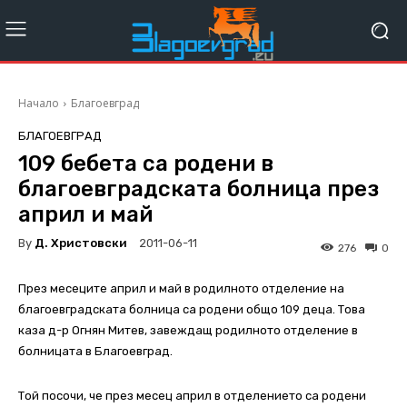
Начало
Благоевград
БЛАГОЕВГРАД
109 бебета са родени в
благоевградската болница през
април и май
By
Д. Христовски
2011-06-11
276
0
През месеците април и май в родилното отделение на
благоевградската болница са родени общо 109 деца. Това
каза д-р Огнян Митев, завеждащ родилното отделение в
болницата в Благоевград.
Той посочи, че през месец април в отделението са родени