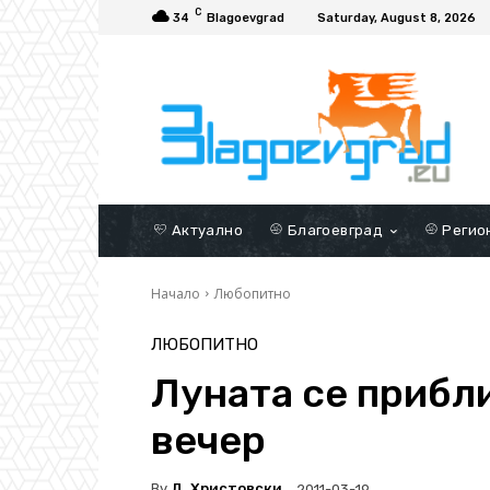
C
34
Blagoevgrad
Saturday, August 8, 2026
Актуално
Благоевград
Регио
Начало
Любопитно
ЛЮБОПИТНО
Луната се прибл
вечер
By
Д. Христовски
2011-03-19