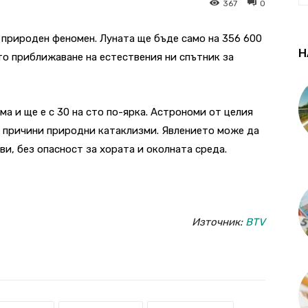
367
0
 природен феномен. Луната ще бъде само на 356 600
Н
то приближаване на естествения ни спътник за
ма и ще е с 30 на сто по-ярка. Астрономи от целия
а причини природни катаклизми. Явлението може да
и, без опасност за хората и околната среда.
Източник:
BTV