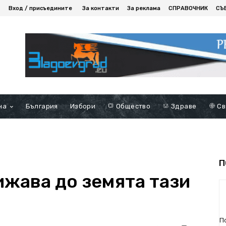
Вход / присъедините
За контакти
За реклама
СПРАВОЧНИК
СЪ
на
България
Избори
Общество
Здраве
Св
П
ижава до земята тази
П