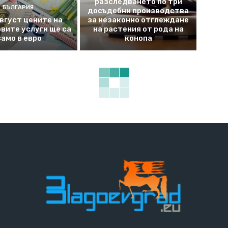
разследването по три
БЪЛГАРИЯ
досъдебни производства
август цените на
за незаконно отглеждане
вите услуги ще са
на растения от рода на
само в евро
конопа