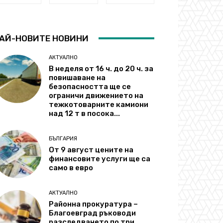
АЙ-НОВИТЕ НОВИНИ
АКТУАЛНО
В неделя от 16 ч. до 20 ч. за
повишаване на
безопасността ще се
ограничи движението на
тежкотоварните камиони
над 12 т в посока...
БЪЛГАРИЯ
От 9 август цените на
финансовите услуги ще са
само в евро
АКТУАЛНО
Районна прокуратура –
Благоевград ръководи
разследването по три