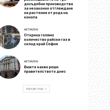
досъдебни производства
за незаконно отглеждане
на растения от рода на
конопа
АКТУАЛНО
Откриха голямо
количество райски газ в
склад край София
АКТУАЛНО
Вижте какво реши
правителството днес
зареди още