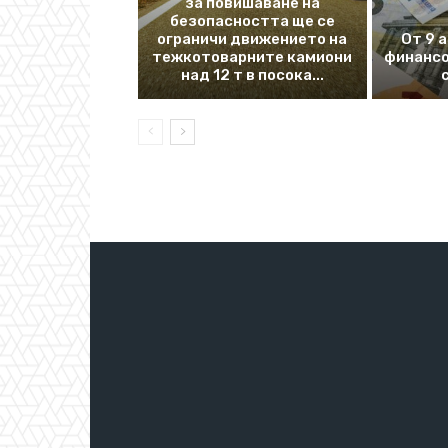
за повишаване на
безопасността ще се
ограничи движението на
От 9 
тежкотоварните камиони
финансо
над 12 т в посока...