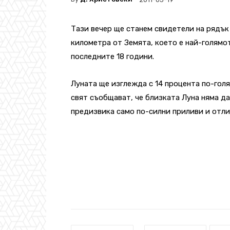
Тази вечер ще станем свидетели на рядък
километра от Земята, което е най-голямо
последните 18 години.
Луната ще изглежда с 14 процента по-голя
свят съобщават, че близката Луна няма д
предизвика само по-силни приливи и отлив