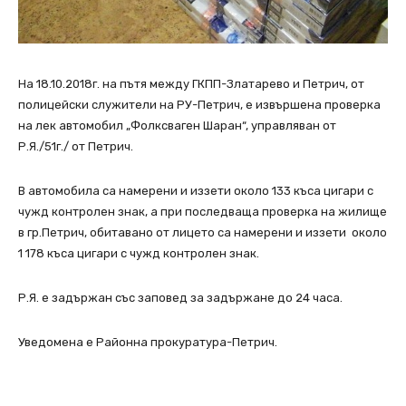
На 18.10.2018г. на пътя между ГКПП-Златарево и Петрич, от
полицейски служители на РУ-Петрич, е извършена проверка
на лек автомобил „Фолксваген Шаран“, управляван от
Р.Я./51г./ от Петрич.
В автомобила са намерени и иззети около 133 къса цигари с
чужд контролен знак, а при последваща проверка на жилище
в гр.Петрич, обитавано от лицето са намерени и иззети около
1 178 къса цигари с чужд контролен знак.
Р.Я. е задържан със заповед за задържане до 24 часа.
Уведомена е Районна прокуратура-Петрич.