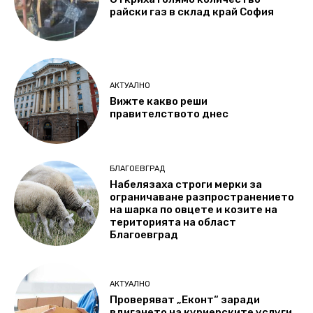
райски газ в склад край София
АКТУАЛНО
Вижте какво реши
правителството днес
БЛАГОЕВГРАД
Набелязаха строги мерки за
ограничаване разпространението
на шарка по овцете и козите на
територията на област
Благоевград
АКТУАЛНО
Проверяват „Еконт“ заради
вдигането на куриерските услуги