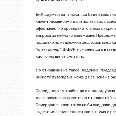
ВиК дружествата искат да бъде въведена 
клиент независимо дали ползва вода всеки
официално, но проведеното вчера открит
въпроса за нейното въвеждане. Предложен
подадено по надлежния ред, идва, след к
“електромер”. ДКЕВР е склонна да я въвед
как точно ще се смята тя.
По отношение на такса “водомер” предсе
нейното въвеждане може да се иска на ба
Според него тя трябва да е индивидуална
да се различава драстично от таксата “в
Семерджиев тази такса не би следвало да 
където има присъединен клиент, има и раз