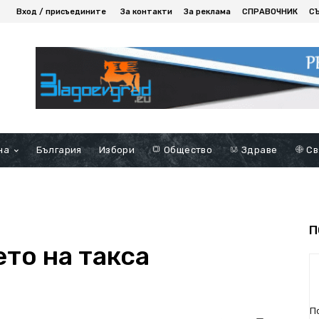
Вход / присъедините
За контакти
За реклама
СПРАВОЧНИК
С
на
България
Избори
Общество
Здраве
Св
П
то на такса
П