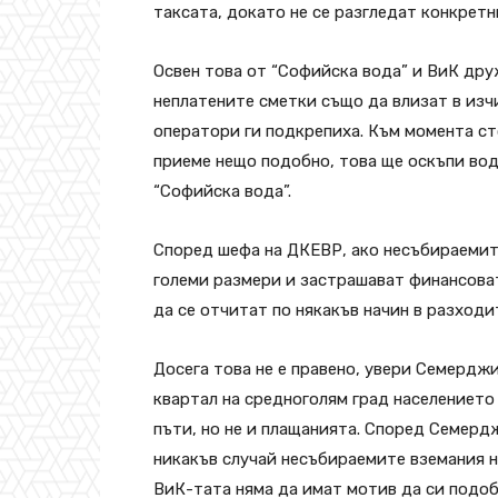
таксата, докато не се разгледат конкрет
Освен това от “Софийска вода” и ВиК дру
неплатените сметки също да влизат в изч
оператори ги подкрепиха. Към момента сто
приеме нещо подобно, това ще оскъпи вода
“Софийска вода”.
Според шефа на ДКЕВР, ако несъбираемит
големи размери и застрашават финансова
да се отчитат по някакъв начин в разходи
Досега това не е правено, увери Семерджие
квартал на средноголям град населението
пъти, но не и плащанията. Според Семердж
никакъв случай несъбираемите вземания н
ВиК-тата няма да имат мотив да си подо