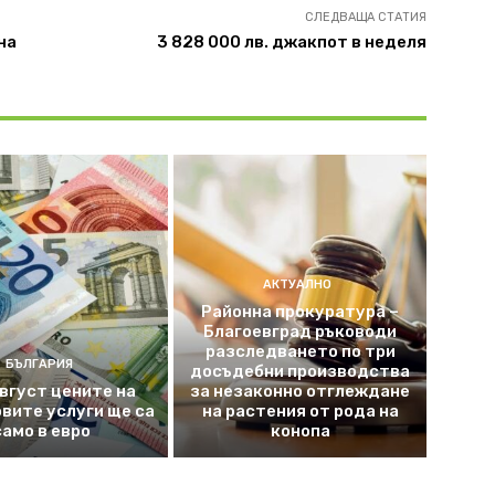
СЛЕДВАЩА СТАТИЯ
на
3 828 000 лв. джакпот в неделя
АКТУАЛНО
Районна прокуратура –
Благоевград ръководи
разследването по три
БЪЛГАРИЯ
досъдебни производства
август цените на
за незаконно отглеждане
вите услуги ще са
на растения от рода на
само в евро
конопа