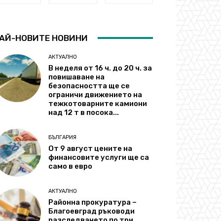
АЙ-НОВИТЕ НОВИНИ
АКТУАЛНО
В неделя от 16 ч. до 20 ч. за
повишаване на
безопасността ще се
ограничи движението на
тежкотоварните камиони
над 12 т в посока...
БЪЛГАРИЯ
От 9 август цените на
финансовите услуги ще са
само в евро
АКТУАЛНО
Районна прокуратура –
Благоевград ръководи
разследването по три