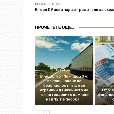
ПРЕДИШНА СТАТИЯ
Второ ОУ иска пари от родители за охра
ПРОЧЕТЕТЕ ОЩЕ..
АКТУАЛНО
В неделя от 16 ч. до 20 ч.
за повишаване на
безопасността ще се
ограничи движението на
От 9 
тежкотоварните камиони
финансо
над 12 т в посока...