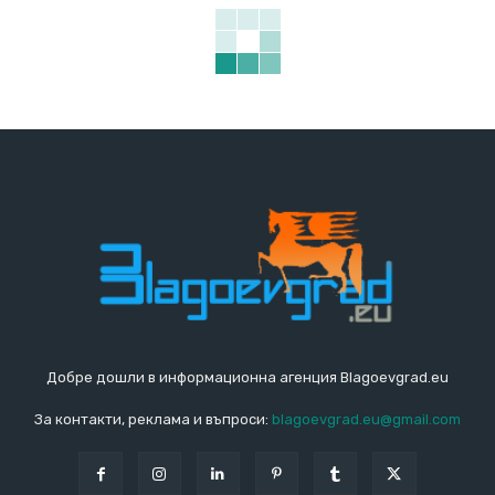
Добре дошли в информационна агенция Blagoevgrad.eu
За контакти, реклама и въпроси:
blagoevgrad.eu@gmail.com