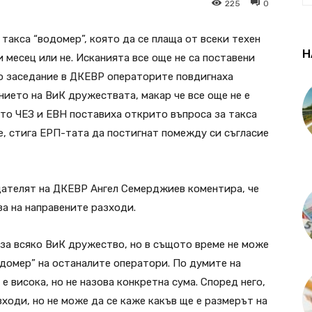
225
0
такса “водомер”, която да се плаща от всеки техен
Н
 месец или не. Исканията все още не са поставени
о заседание в ДКЕВР операторите повдигнаха
ието на ВиК дружествата, макар че все още не е
ато ЧЕЗ и ЕВН поставиха открито въпроса за такса
е, стига ЕРП-тата да постигнат помежду си съгласие
дателят на ДКЕВР Ангел Семерджиев коментира, че
за на направените разходи.
 за всяко ВиК дружество, но в същото време не може
одомер” на останалите оператори. По думите на
е висока, но не назова конкретна сума. Според него,
ходи, но не може да се каже какъв ще е размерът на