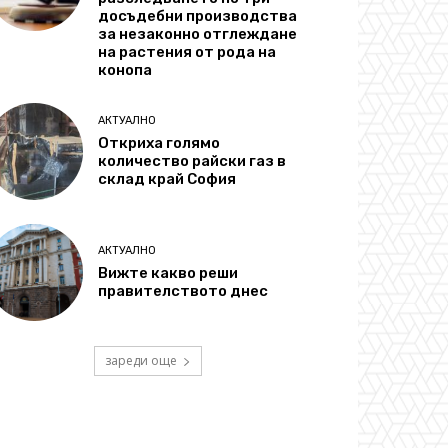
досъдебни производства
за незаконно отглеждане
на растения от рода на
конопа
АКТУАЛНО
Откриха голямо
количество райски газ в
склад край София
АКТУАЛНО
Вижте какво реши
правителството днес
зареди още