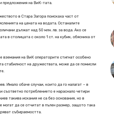
ни предложения на ВиК-тата.
жеството в Стара Загора поискаха част от
исленията на цената на водата. Останалите
личани дължат над 50 млн. лв. за вода. Ако се
та в столицата с около 1 ст. на кубик, обясниха от
е вземания на ВиК операторите стигнат особено
та стабилност на дружествата, може да се помисли
те.
в. Имало обаче случаи, които да го налагат – в
 и съответно потреблението е нараснало четири
иев такива искания не са без основания, но в
е могат да се отчитат в пълен размер, защото така
бряват събираемостта.