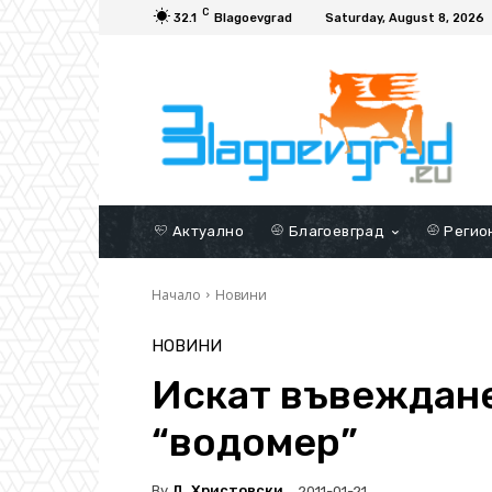
C
32.1
Blagoevgrad
Saturday, August 8, 2026
Актуално
Благоевград
Регио
Начало
Новини
НОВИНИ
Искат въвеждане
“водомер”
By
Д. Христовски
2011-01-21