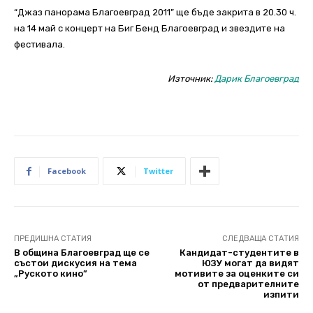
“Джаз панорама Благоевград 2011” ще бъде закрита в 20.30 ч.
на 14 май с концерт на Биг Бенд Благоевград и звездите на
фестивала.
Източник:
Дарик Благоевград
Facebook
Twitter
ПРЕДИШНА СТАТИЯ
СЛЕДВАЩА СТАТИЯ
В община Благоевград ще се
Кандидат-студентите в
състои дискусия на тема
ЮЗУ могат да видят
„Руското кино”
мотивите за оценките си
от предварителните
изпити