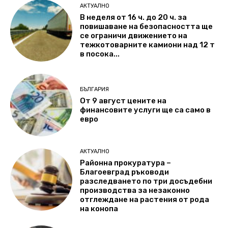
АКТУАЛНО
В неделя от 16 ч. до 20 ч. за
повишаване на безопасността ще
се ограничи движението на
тежкотоварните камиони над 12 т
в посока...
БЪЛГАРИЯ
От 9 август цените на
финансовите услуги ще са само в
евро
АКТУАЛНО
Районна прокуратура –
Благоевград ръководи
разследването по три досъдебни
производства за незаконно
отглеждане на растения от рода
на конопа