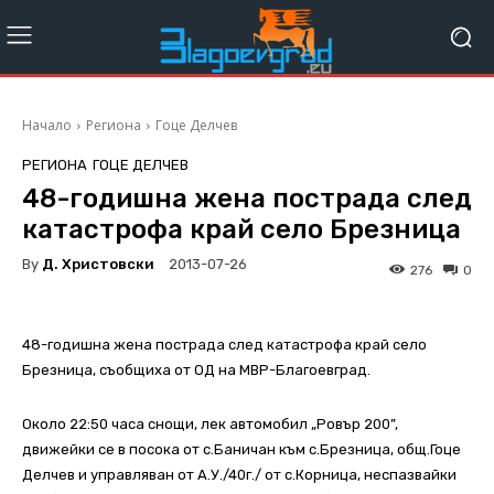
Начало
Региона
Гоце Делчев
РЕГИОНА
ГОЦЕ ДЕЛЧЕВ
48-годишна жена пострада след
катастрофа край село Брезница
By
Д. Христовски
2013-07-26
276
0
48-годишна жена пострада след катастрофа край село
Брезница, съобщиха от ОД на МВР-Благоевград.
Около 22:50 часа снощи, лек автомобил „Ровър 200”,
движейки се в посока от с.Баничан към с.Брезница, общ.Гоце
Делчев и управляван от А.У./40г./ от с.Корница, неспазвайки