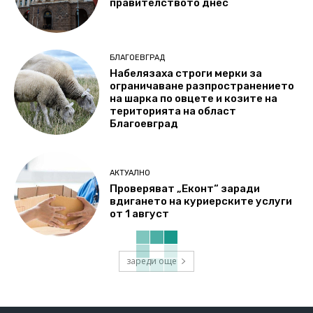
правителството днес
БЛАГОЕВГРАД
Набелязаха строги мерки за
ограничаване разпространението
на шарка по овцете и козите на
територията на област
Благоевград
АКТУАЛНО
Проверяват „Еконт“ заради
вдигането на куриерските услуги
от 1 август
зареди още