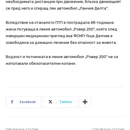
необходимата дистанция при движение, блъска движещият
се пред него и спиращ лек автомобил „Ланчия Делта”.
Вследствие на станалото ПТП е пострадала 48-годишна
жена пътуваща в лекия автомобил „Ровер 200”, която след
извършен медицински преглед във ФСМП-Гоце Делчев е
освободена за домашно лечение без опасност за живота.
Водачът и пътничката в лекия автомобил „Ровер 200” не са
използвали обезопасителни колани.
Facebook
Twitter
ПРЕДИШНА СТАТИЯ
СЛЕДВАЩА СТАТИЯ