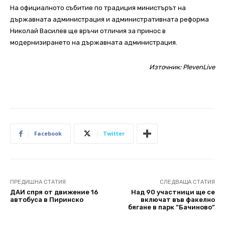
На официалното събитие по традиция министърът на
държавната администрация и административната реформа
Николай Василев ще връчи отличия за принос в
модернизирането на държавната администрация.
Източник:
PlevenLive
Facebook
Twitter
ПРЕДИШНА СТАТИЯ
СЛЕДВАЩА СТАТИЯ
ДАИ спря от движение 16
Над 90 участници ще се
автобуса в Пиринско
включат във факелно
бягане в парк “Бачиново”