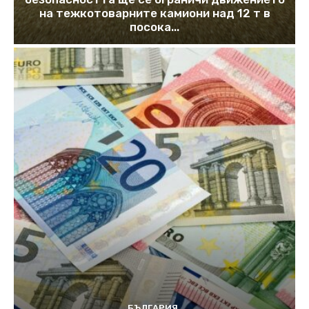
на тежкотоварните камиони над 12 т в
посока...
БЪЛГАРИЯ