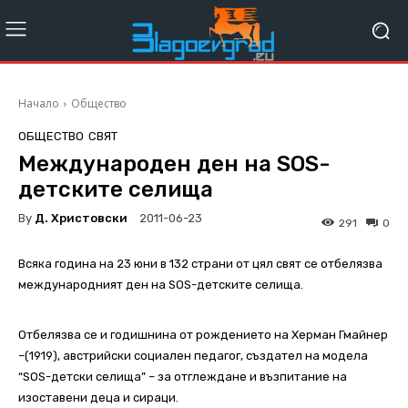
Начало
Общество
ОБЩЕСТВО
СВЯТ
Международен ден на SOS-
детските селища
By
Д. Христовски
2011-06-23
291
0
Всяка година на 23 юни в 132 страни от цял свят се отбелязва
международният ден на SOS-детските селища.
Отбелязва се и годишнина от рождението на Херман Гмайнер
–(1919), австрийски социален педагог, създател на модела
“SOS-детски селища” – за отглеждане и възпитание на
изоставени деца и сираци.