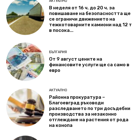
АКТУАЛНО
В неделя от 16 ч. до 20 ч. за
повишаване на безопасността ще
се ограничи движението на
тежкотоварните камиони над 12 т
в посока...
БЪЛГАРИЯ
От 9 август цените на
финансовите услуги ще са само в
евро
АКТУАЛНО
Районна прокуратура –
Благоевград ръководи
разследването по три досъдебни
производства за незаконно
отглеждане на растения от рода
на конопа