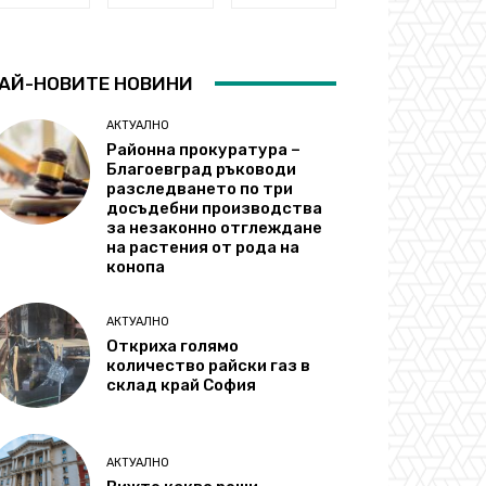
АЙ-НОВИТЕ НОВИНИ
АКТУАЛНО
Районна прокуратура –
Благоевград ръководи
разследването по три
досъдебни производства
за незаконно отглеждане
на растения от рода на
конопа
АКТУАЛНО
Откриха голямо
количество райски газ в
склад край София
АКТУАЛНО