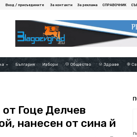
Вход / присъедините
За контакти
За реклама
СПРАВОЧНИК
СЪ
на
България
Избори
Общество
Здраве
Св
П
 от Гоце Делчев
ой, нанесен от сина й
П