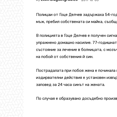
Полицаи от Гоце Делчев задържаха 54-го
мъж, пребил собствената си майка, съобщ
В полицията в Гоце Делчев е получен сигна
упражнено домашно насилие. 77-годишната
състояние за лечение в болницата, с мозъ
на побой от собствения й син.
Пострадалата при побоя жена е починала 
издирвателни действия е установен извър
заповед за 24 часа синът на жената.
По случая е образувано досъдебно произв