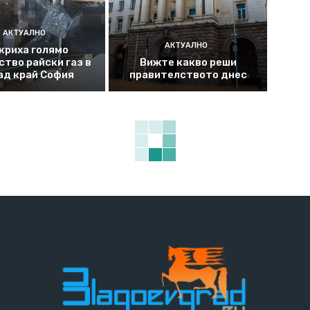
АКТУАЛНО
АКТУАЛНО
криха голямо
ство райски газ в
Вижте какво реши
ад край София
правителството днес