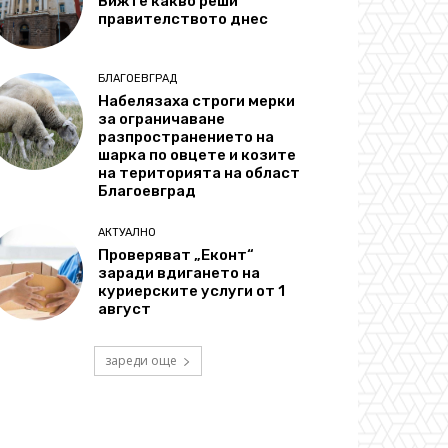
Вижте какво реши
правителството днес
БЛАГОЕВГРАД
Набелязаха строги мерки
за ограничаване
разпространението на
шарка по овцете и козите
на територията на област
Благоевград
АКТУАЛНО
Проверяват „Еконт“
заради вдигането на
куриерските услуги от 1
август
зареди още