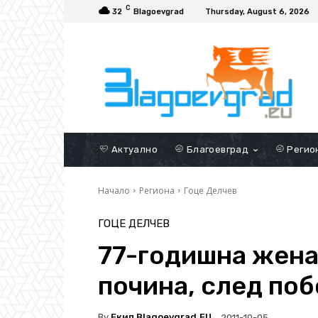
C
32
Blagoevgrad
Thursday, August 6, 2026
Актуално
Благоевград
Регио
Начало
Региона
Гоце Делчев
ГОЦЕ ДЕЛЧЕВ
77-годишна жена
почина, след поб
By
Екип Blagoevgrad.EU
2011-10-05