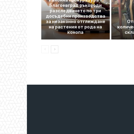
Районна прокуратура –
Благоевград ръководи
разследването по три
досъдебни производства
за незаконно отглеждане
От
на растения от рода на
количе
конопа
скл