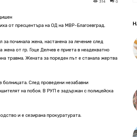
314
0
дишен
Н
иха от пресцентъра на ОД на МВР-Благоевград.
л за починала жена, настанена за лечение след
 жена от гр. Гоце Делчев е приета в неадекватно
чна травма. Жената за пореден път е станала жертва
в болницата. След проведени незабавни
шителят на побоя. В РУП е задържан с полицейска
одство и е сезирана прокуратурата.