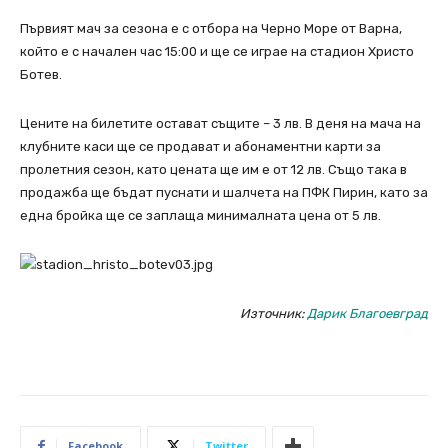
Първият мач за сезона е с отбора на Черно Море от Варна,
който е с начален час 15:00 и ще се играе на стадион Христо
Ботев.
Цените на билетите остават същите – 3 лв. В деня на мача на
клубните каси ще се продават и абонаментни карти за
пролетния сезон, като цената ще им е от 12 лв. Също така в
продажба ще бъдат пуснати и шалчета на ПФК Пирин, като за
една бройка ще се заплаща минималната цена от 5 лв.
Източник:
Дарик Благоевград
Facebook
Twitter