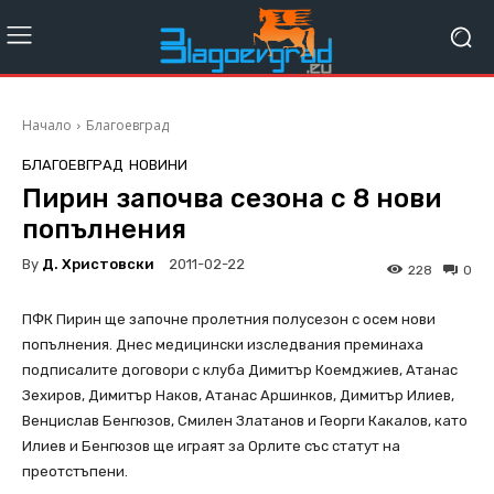
Начало
Благоевград
БЛАГОЕВГРАД
НОВИНИ
Пирин започва сезона с 8 нови
попълнения
By
Д. Христовски
2011-02-22
228
0
ПФК Пирин ще започне пролетния полусезон с осем нови
попълнения. Днес медицински изследвания преминаха
подписалите договори с клуба Димитър Коемджиев, Атанас
Зехиров, Димитър Наков, Атанас Аршинков, Димитър Илиев,
Венцислав Бенгюзов, Смилен Златанов и Георги Какалов, като
Илиев и Бенгюзов ще играят за Орлите със статут на
преотстъпени.