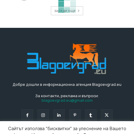
зареди още
Добре дошли в информационна агенция Blagoevgrad.eu
За контакти, реклама и въпроси:
blagoevgrad.eu@gmail.com
Сайтът използва "бисквитки" за улеснение на Вашето