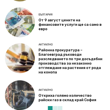
БЪЛГАРИЯ
От 9 август цените на
финансовите услуги ще са само в
евро
АКТУАЛНО
Районна прокуратура –
Благоевград ръководи
разследването по три досъдебни
производства за незаконно
отглеждане на растения от рода
на конопа
АКТУАЛНО
Откриха голямо количество
райски газ в склад край София