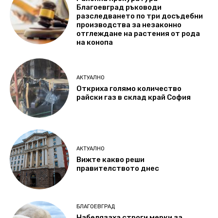
Благоевград ръководи
разследването по три досъдебни
производства за незаконно
отглеждане на растения от рода
на конопа
АКТУАЛНО
Откриха голямо количество
райски газ в склад край София
АКТУАЛНО
Вижте какво реши
правителството днес
БЛАГОЕВГРАД
Набелязаха строги мерки за