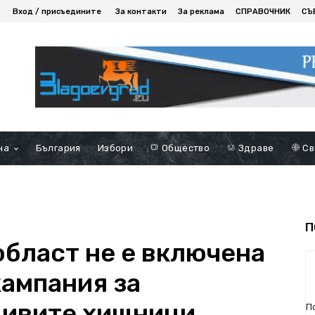
Вход / присъедините
За контакти
За реклама
СПРАВОЧНИК
СЪ
на
България
Избори
Общество
Здраве
Св
П
област не е включена
кампания за
дивите хищници
П