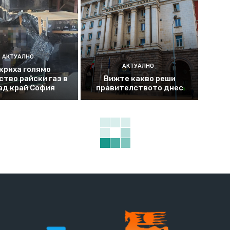
АКТУАЛНО
АКТУАЛНО
криха голямо
ство райски газ в
Вижте какво реши
ад край София
правителството днес