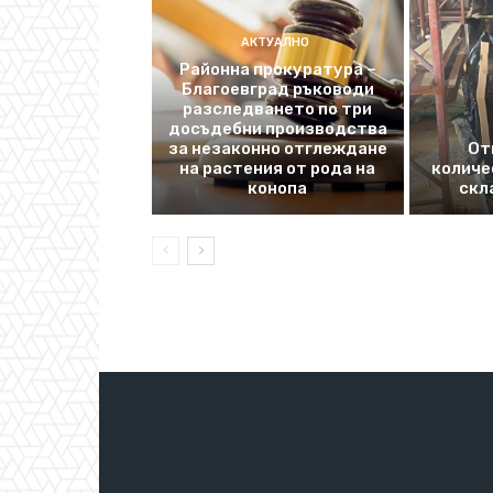
АКТУАЛНО
Районна прокуратура –
Благоевград ръководи
разследването по три
досъдебни производства
за незаконно отглеждане
От
на растения от рода на
количе
конопа
скл