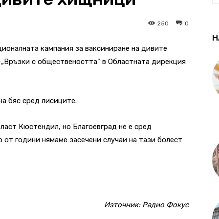
250
0
Н
ационалната кампания за ваксиниране на дивите
„Връзки с обществеността” в Областната дирекция
на бяс сред лисиците.
ласт Кюстендил, но Благоевград не е сред
о от години нямаме засечени случаи на тази болест
Източник:
Радио Фокус