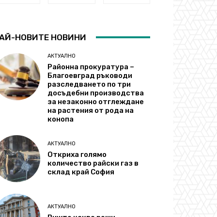
АЙ-НОВИТЕ НОВИНИ
АКТУАЛНО
Районна прокуратура –
Благоевград ръководи
разследването по три
досъдебни производства
за незаконно отглеждане
на растения от рода на
конопа
АКТУАЛНО
Откриха голямо
количество райски газ в
склад край София
АКТУАЛНО