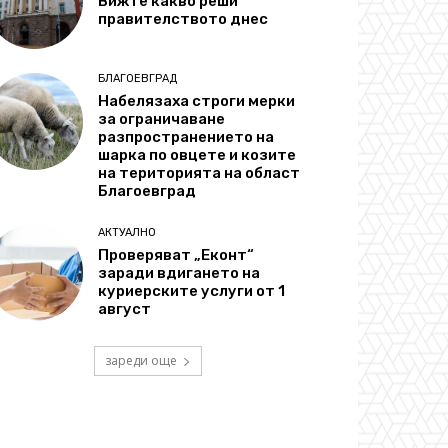
Вижте какво реши
правителството днес
БЛАГОЕВГРАД
Набелязаха строги мерки
за ограничаване
разпространението на
шарка по овцете и козите
на територията на област
Благоевград
АКТУАЛНО
Проверяват „Еконт“
заради вдигането на
куриерските услуги от 1
август
зареди още