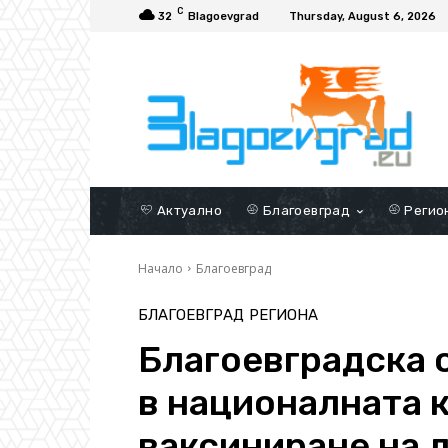
C
32
Blagoevgrad
Thursday, August 6, 2026
Актуално
Благоевград
Регио
Начало
Благоевград
БЛАГОЕВГРАД
РЕГИОНА
Благоевградска 
в националната 
ваксиниране на 