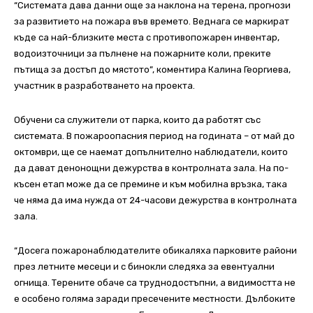
“Системата дава данни още за наклона на терена, прогнози
за развитието на пожара във времето. Веднага се маркират
къде са най-близките места с противопожарен инвентар,
водоизточници за пълнене на пожарните коли, преките
пътища за достъп до мястото”, коментира Калина Георгиева,
участник в разработването на проекта.
Обучени са служители от парка, които да работят със
системата. В пожароопасния период на годината – от май до
октомври, ще се наемат допълнително наблюдатели, които
да дават денонощни дежурства в контролната зала. На по-
късен етап може да се премине и към мобилна връзка, така
че няма да има нужда от 24-часови дежурства в контролната
зала.
“Досега пожаронаблюдателите обикаляха парковите райони
през летните месеци и с бинокли следяха за евентуални
огнища. Терените обаче са труднодостъпни, а видимостта не
е особено голяма заради пресечените местности. Дълбоките