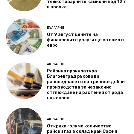
тежкотоварните камиони над 12 т
в посока...
БЪЛГАРИЯ
От 9 август цените на
финансовите услуги ще са само в
евро
АКТУАЛНО
Районна прокуратура –
Благоевград ръководи
разследването по три досъдебни
производства за незаконно
отглеждане на растения от рода
на конопа
АКТУАЛНО
Откриха голямо количество
райски газ в склад край София