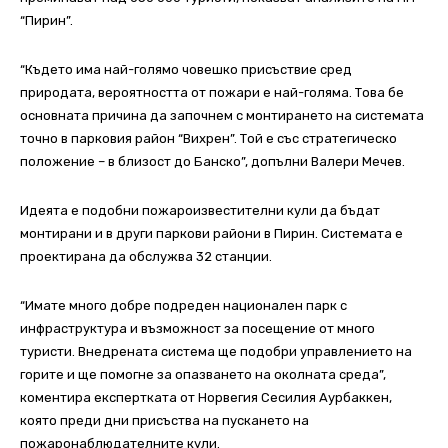
“Пирин”.
“Където има най-голямо човешко присъствие сред
природата, вероятността от пожари е най-голяма. Това бе
основната причина да започнем с монтирането на системата
точно в парковия район “Вихрен”. Той е със стратегическо
положение – в близост до Банско”, допълни Валери Мечев.
Идеята е подобни пожароизвестителни кули да бъдат
монтирани и в други паркови райони в Пирин. Системата е
проектирана да обслужва 32 станции.
“Имате много добре подреден национален парк с
инфраструктура и възможност за посещение от много
туристи. Внедрената система ще подобри управлението на
горите и ще помогне за опазването на околната среда”,
коментира експертката от Норвегия Сесилия Аурбаккен,
която преди дни присъства на пускането на
пожаронаблюдателните кули.