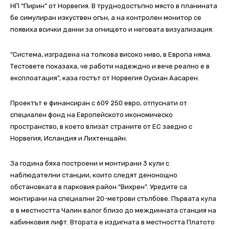
НП “Пирин” от Норвегия. В труднодостъпно място в планината
бе симулиран изкуствен огън, а на контролен монитор се
появиха всички данни за огнището и неговата визуализация.
“Система, изградена на толкова високо ниво, в Европа няма.
Тестовете показаха, че работи надеждно и вече реално е в
експлоатация”, каза гостът от Норвегия Оусиан Аасарен.
Проектът е финансиран с 609 250 евро, отпуснати от
специален фонд на Европейското икономическо
пространство, в което влизат страните от ЕС заедно с
Норвегия, Исландия и Лихтенщайн.
За година бяха построени и монтирани 3 кули с
наблюдателни станции, които следят денонощно
обстановката в парковия район “Вихрен”. Уредите са
монтирани на специални 20-метрови стълбове. Първата кула
е в местността Чалин валог близо до междинната станция на
кабинковия лифт. Втората е издигната в местността Платото