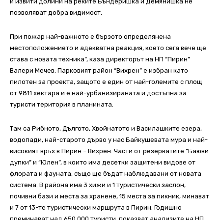
и извити долини на реките Бъндеришка и Демянишка не
позволяват добра видимост.
При пожар най-важното е бързото определянена
местоположението и адекватна реакция, което сега вече ще
става с новата техника”, каза директорът на НП “Пирин”
Валери Мечев. Парковият район “Вихрен” е избран като
пилотен за проекта, защото е един от най-големите с площ
от 9811 хектара и е най-урбанизираната и достъпна за
туристи територия в планината.
Там са Рибното, Дългото, Хвойнатото и Василашките езера,
водопади, най-старото дърво у нас Байкушевата мура и най-
високият връх в Пирин – Вихрен. Части от резерватите “Баюви
дупки” и “Юлен”, в които има десетки защитени видове от
флората и фауната, също ще бъдат наблюдавани от новата
система. В района има 3 хижи и 1 туристически заслон,
почивни бази и места за хранене, 15 места за пикник, минават
и 7 от 13-те туристически маршрута в Пирин. Годишно
преминават над 650 000 туристи, показват анализите на НП