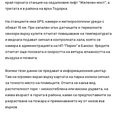
край горната станция на седалковия лифт “Железен мост”, а
третата е в района на връх Тодорка.
На станциите има GPS, камери и метеорологични уреди с
обхват 15 км. При запален огън датчиците и термалните
сензори върху кулите отчитат повишаване на температурата
и веднага подават сигнал в контролната зала, която се
намира в администрацията на НП “Пирин” в Банско. Уредите
отчитат още посоката и скоростта на вятъра, влажността на
въздуха и почвата.
Всички тези данни се предават в информационния център.
Там на огромен екран върху картата на парка излиза сигнал
за точното място на пламъците. Отчита се какъв вид
растителност гори – нискостеблена или високи дървета, на
каква възраст е гората в района, какви са предпоставките за
разрастване на пожара и преминаването му от низов във
върхов.