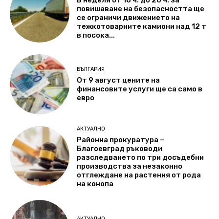
повишаване на безопасността ще
се ограничи движението на
тежкотоварните камиони над 12 т
в посока...
БЪЛГАРИЯ
От 9 август цените на
финансовите услуги ще са само в
евро
АКТУАЛНО
Районна прокуратура –
Благоевград ръководи
разследването по три досъдебни
производства за незаконно
отглеждане на растения от рода
на конопа
АКТУАЛНО