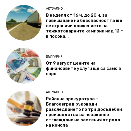
АКТУАЛНО
В неделя от 16 ч. до 20 ч. за
повишаване на безопасността ще
се ограничи движението на
тежкотоварните камиони над 12 т
в посока...
БЪЛГАРИЯ
От 9 август цените на
финансовите услуги ще са само в
евро
АКТУАЛНО
Районна прокуратура –
Благоевград ръководи
разследването по три досъдебни
производства за незаконно
отглеждане на растения от рода
на конопа