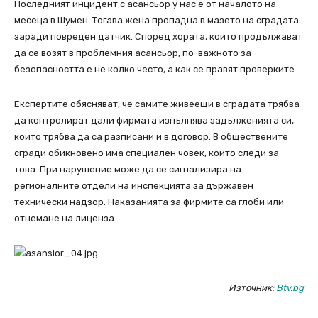
Последният инцидент с асансьор у нас е от началото на
месеца в Шумен. Тогава жена пропадна в мазето на сградата
заради повреден датчик. Според хората, които продължават
да се возят в проблемния асансьор, по-важното за
безопасността е не колко често, а как се правят проверките.
Експертите обясняват, че самите живеещи в сградата трябва
да контролират дали фирмата изпълнява задълженията си,
които трябва да са разписани и в договор. В обществените
сгради обикновено има специален човек, който следи за
това. При нарушение може да се сигнализира на
регионалните отдели на инспекцията за държавен
технически надзор. Наказанията за фирмите са глоби или
отнемане на лиценза.
Източник:
Btv.bg