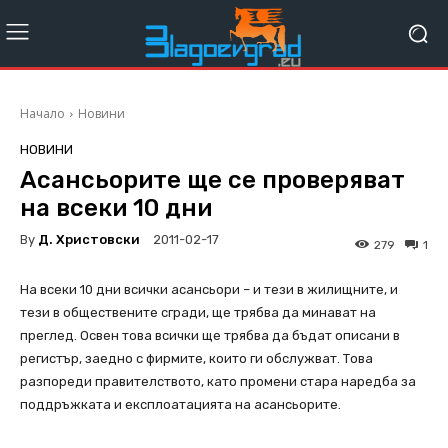
Начало
Новини
НОВИНИ
Асансьорите ще се проверяват
на всеки 10 дни
By
Д. Христовски
2011-02-17
279
1
На всеки 10 дни всички асансьори – и тези в жилищните, и
тези в обществените сгради, ще трябва да минават на
преглед. Освен това всички ще трябва да бъдат описани в
регистър, заедно с фирмите, които ги обслужват. Това
разпореди правителството, като промени стара наредба за
поддръжката и експлоатацията на асансьорите.