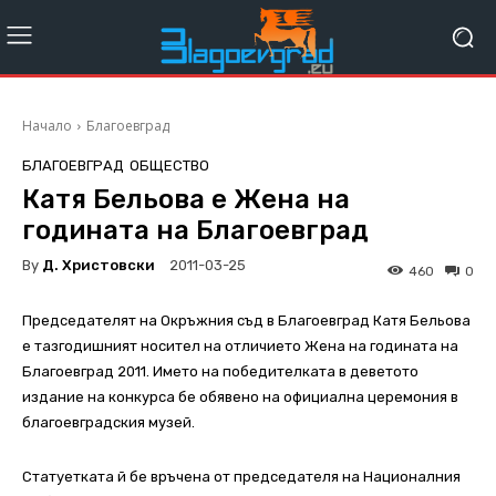
Начало
Благоевград
БЛАГОЕВГРАД
ОБЩЕСТВО
Катя Бельова е Жена на
годината на Благоевград
By
Д. Христовски
2011-03-25
460
0
Председателят на Окръжния съд в Благоевград Катя Бельова
е тазгодишният носител на отличието Жена на годината на
Благоевград 2011. Името на победителката в деветото
издание на конкурса бе обявено на официална церемония в
благоевградския музей.
Статуетката й бе връчена от председателя на Националния