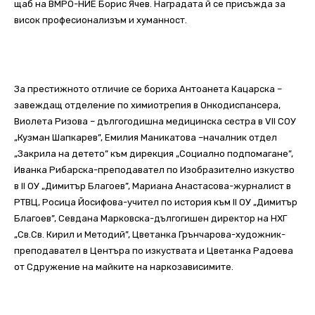
щаб на ВМРО-НИЕ Борис Ячев. Наградата й се присъжда за
висок професионализъм и хуманност.
За престижното отличие се бориха Антоанета Кацарска –
завеждащ отделение по химиотрепия в Онкодиспансера,
Виолета Ризова – дългогодишна медицинска сестра в VII СОУ
„Кузман Шапкарев”, Емилия Маникатова –началник отдел
„Закрила на детето” към дирекция „Социално подпомагане”,
Иванка Рибарска-преподавател по Изобразително изкуство
в II ОУ „Димитър Благоев”, Мариана Анастасова-журналист в
РТВЦ, Росица Йосифова-учител по история към II ОУ „Димитър
Благоев”, Севдана Марковска-дългогишен директор на НХГ
„Св.Св. Кирил и Методий”, Цветанка Грънчарова-художник-
преподавател в Центъра по изкуствата и Цветанка Радоева
от Сдружение на майките на наркозависимите.