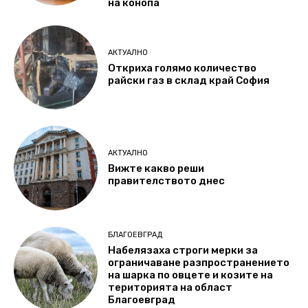
на конопа
АКТУАЛНО
Откриха голямо количество
райски газ в склад край София
АКТУАЛНО
Вижте какво реши
правителството днес
БЛАГОЕВГРАД
Набелязаха строги мерки за
ограничаване разпространението
на шарка по овцете и козите на
територията на област
Благоевград