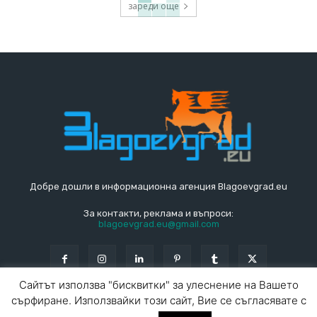
зареди още
Добре дошли в информационна агенция Blagoevgrad.eu
За контакти, реклама и въпроси:
blagoevgrad.eu@gmail.com
Сайтът използва "бисквитки" за улеснение на Вашето
сърфиране. Използвайки този сайт, Вие се съгласявате с