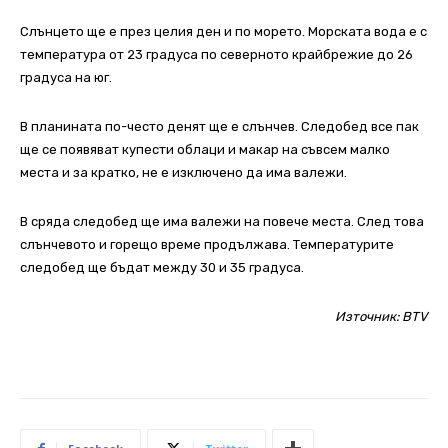
Слънцето ще е през целия ден и по морето. Морската вода е с
температура от 23 градуса по северното крайбрежие до 26
градуса на юг.
В планината по-често денят ще е слънчев. Следобед все пак
ще се появяват купести облаци и макар на съвсем малко
места и за кратко, не е изключено да има валежи.
В сряда следобед ще има валежи на повече места. След това
слънчевото и горещо време продължава. Температурите
следобед ще бъдат между 30 и 35 градуса.
Източник:
BTV