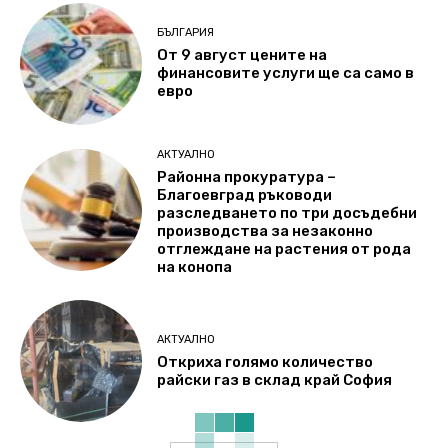
БЪЛГАРИЯ
От 9 август цените на
финансовите услуги ще са само в
евро
АКТУАЛНО
Районна прокуратура –
Благоевград ръководи
разследването по три досъдебни
производства за незаконно
отглеждане на растения от рода
на конопа
АКТУАЛНО
Откриха голямо количество
райски газ в склад край София