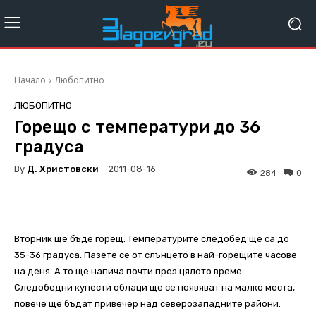
Начало
Любопитно
ЛЮБОПИТНО
Горещо с температури до 36
градуса
By
Д. Христовски
2011-08-16
284
0
Вторник ще бъде горещ. Температурите следобед ще са до
35-36 градуса. Пазете се от слънцето в най-горещите часове
на деня. А то ще напича почти през цялото време.
Следобедни купести облаци ще се появяват на малко места,
повече ще бъдат привечер над северозападните райони.