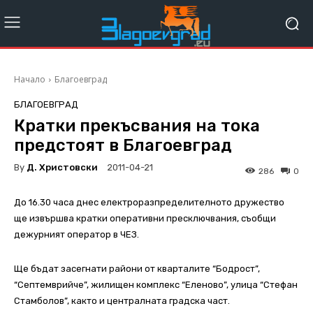
Начало
Благоевград
БЛАГОЕВГРАД
Кратки прекъсвания на тока
предстоят в Благоевград
By
Д. Христовски
2011-04-21
286
0
До 16.30 часа днес електроразпределителното дружество
ще извършва кратки оперативни пресключвания, съобщи
дежурният оператор в ЧЕЗ.
Ще бъдат засегнати райони от кварталите “Бодрост”,
“Септемврийче”, жилищен комплекс “Еленово”, улица “Стефан
Стамболов”, както и централната градска част.