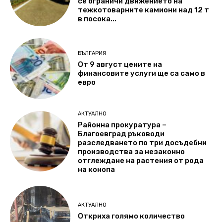
се ограничи движението на
тежкотоварните камиони над 12 т
в посока...
БЪЛГАРИЯ
От 9 август цените на
финансовите услуги ще са само в
евро
АКТУАЛНО
Районна прокуратура –
Благоевград ръководи
разследването по три досъдебни
производства за незаконно
отглеждане на растения от рода
на конопа
АКТУАЛНО
Откриха голямо количество