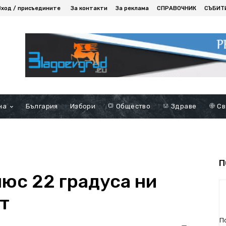
Вход / присъедините
За контакти
За реклама
СПРАВОЧНИК
СЪБИТ
на
България
Избори
Общество
Здраве
Св
П
люс 22 градуса ни
т
П