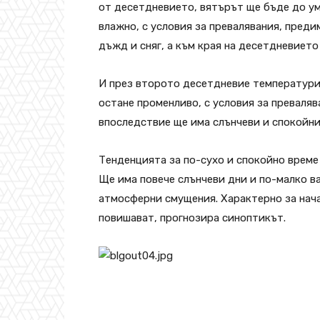
от десетдневието, вятърът ще бъде до ум
влажно, с условия за превалявания, преди
дъжд и сняг, а към края на десетдневието
И през второто десетдневие температури
остане променливо, с условия за преваляв
впоследствие ще има слънчеви и спокойни
Тенденцията за по-сухо и спокойно време
Ще има повече слънчеви дни и по-малко в
атмосферни смущения. Характерно за нача
повишават, прогнозира синоптикът.