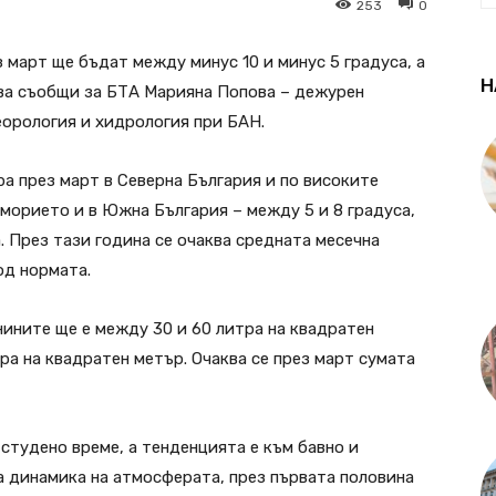
253
0
март ще бъдат между минус 10 и минус 5 градуса, а
Н
ова съобщи за БТА Марияна Попова – дежурен
еорология и хидрология при БАН.
а през март в Северна България и по високите
оморието и в Южна България – между 5 и 8 градуса,
а. През тази година се очаква средната месечна
од нормата.
нините ще е между 30 и 60 литра на квадратен
тра на квадратен метър. Очаква се през март сумата
студено време, а тенденцията е към бавно и
а динамика на атмосферата, през първата половина