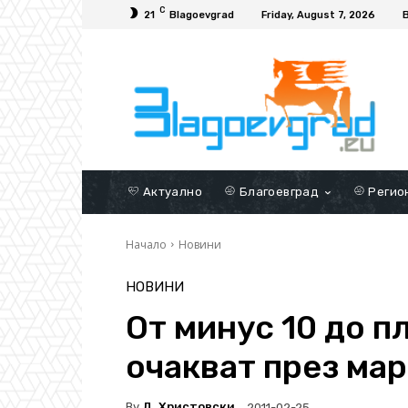
C
21
Blagoevgrad
Friday, August 7, 2026
Актуално
Благоевград
Регио
Начало
Новини
НОВИНИ
От минус 10 до п
очакват през мар
By
Д. Христовски
2011-02-25