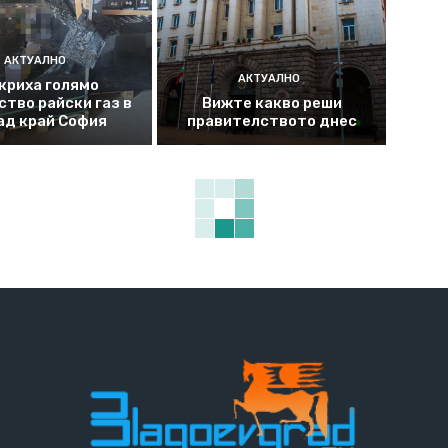
АКТУАЛНО
АКТУАЛНО
криха голямо
ство райски газ в
Вижте какво реши
ад край София
правителството днес