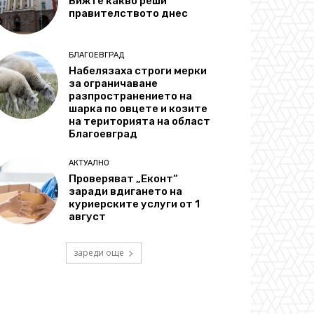
Вижте какво реши
правителството днес
БЛАГОЕВГРАД
Набелязаха строги мерки
за ограничаване
разпространението на
шарка по овцете и козите
на територията на област
Благоевград
АКТУАЛНО
Проверяват „Еконт“
заради вдигането на
куриерските услуги от 1
август
зареди още