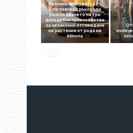
Районна прокуратура –
Благоевград ръководи
разследването по три
досъдебни производства
за незаконно отглеждане
От
на растения от рода на
количе
конопа
скл