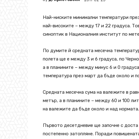
Най-ниските минимални температури през 
най-високите – между 17 и 22 градуса. Т
синоптик в Националния институт по мет
По думите й средната месечна температур
полета ще е между 3 и 6 градуса, по Черн
а в планините – между минус 6 и 0 градус
температура през март да бъде около и п
Средната месечна сума на валежите в рав
метър, а в планините – между 60 и 100 ли
на валежите да бъде около и над нормата.
Първото десетдневие ще започне с доста 
постепенно затопляне. Поради повишенат