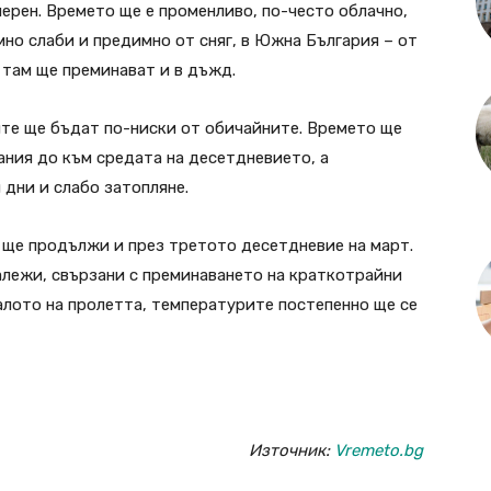
ерен. Времето ще е променливо, по-често облачно,
мно слаби и предимно от сняг, в Южна България – от
 там ще преминават и в дъжд.
те ще бъдат по-ниски от обичайните. Времето ще
ания до към средата на десетдневието, а
 дни и слабо затопляне.
 ще продължи и през третото десетдневие на март.
алежи, свързани с преминаването на краткотрайни
лото на пролетта, температурите постепенно ще се
Източник:
Vremeto.bg