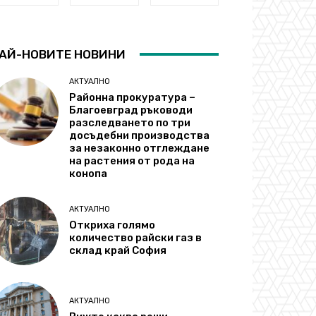
АЙ-НОВИТЕ НОВИНИ
АКТУАЛНО
Районна прокуратура –
Благоевград ръководи
разследването по три
досъдебни производства
за незаконно отглеждане
на растения от рода на
конопа
АКТУАЛНО
Откриха голямо
количество райски газ в
склад край София
АКТУАЛНО