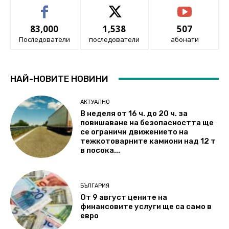
83,000
1,538
507
Последователи
последователи
абонати
НАЙ-НОВИТЕ НОВИНИ
АКТУАЛНО
В неделя от 16 ч. до 20 ч. за
повишаване на безопасността ще
се ограничи движението на
тежкотоварните камиони над 12 т
в посока...
БЪЛГАРИЯ
От 9 август цените на
финансовите услуги ще са само в
евро