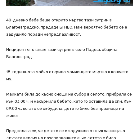
40-дневно бебе беше открито мъртво тази сутрин в
Благоевградско, предаде БГНЕС. Най-вероятно бебето се е
задушило поради непредпазливост.
Инцидентът станал тази сутрин в село Падеш, община
Благоевград.
18-годишната майка открила момченцето мъртво в кошчето
му.
Майката била до късно снощи на събор в селото, прибрала се
към 03:00 ч. и накърмила бебето, като го оставила да спи. Към
09:00 ч., когато се събудила, детето било без признаци на
живот.
Предполага се, че детето се е задушило от възглавница, а
другата версия на разследващите е, че детето е било