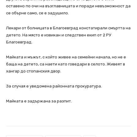
оставено по очи на възглавницата и поради невъзможност да
се обърне само, се е задушило.
Лекари от болницата в Благоевград констатирали смъртта на
детето. На място е извикан и следствен екип от 2 РУ
Благоевград.
Майката и мъжът, с който живее на семейни начала, но не е
баща на детето, са наети като говедари в селото. Живеят в
хангар до стопанския двор.
За случая е уведомена районната прокуратура.
Майката е задържана за разпит.