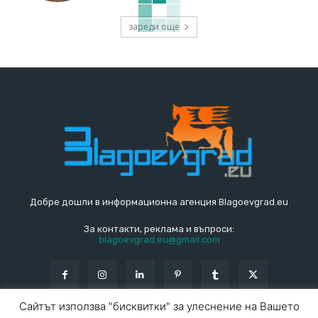
зареди още
Добре дошли в информационна агенция Blagoevgrad.eu
За контакти, реклама и въпроси:
blagoevgrad.eu@gmail.com
Сайтът използва "бисквитки" за улеснение на Вашето