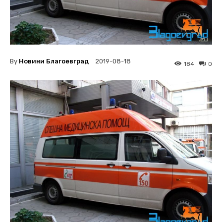
By
Новини Благоевград
2019-08-18
184
0