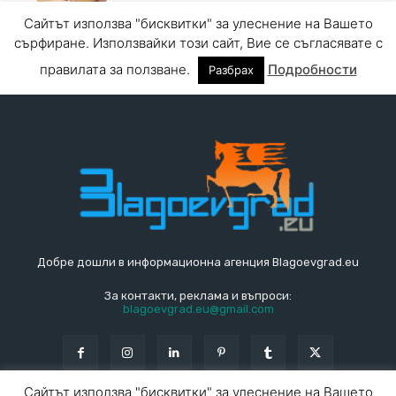
Добре дошли в информационна агенция Blagoevgrad.eu
За контакти, реклама и въпроси:
blagoevgrad.eu@gmail.com