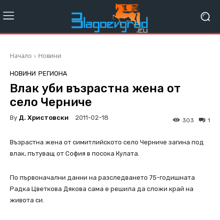
Начало
Новини
НОВИНИ
РЕГИОНА
Влак уби възрастна жена от
село Черниче
By
Д. Христовски
2011-02-18
303
1
Възрастна жена от симитлийското село Черниче загина под
влак, пътуващ от София в посока Кулата.
По първоначални данни на разследването 75-годишната
Радка Цветкова Дякова сама е решила да сложи край на
живота си.