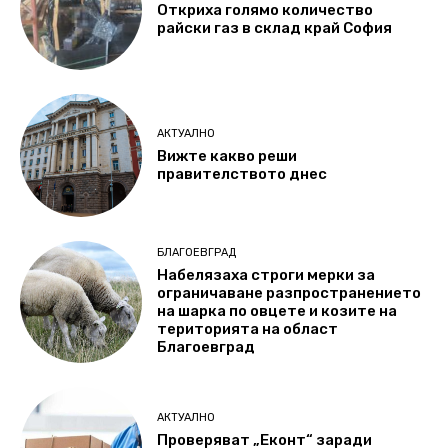
Откриха голямо количество
райски газ в склад край София
АКТУАЛНО
Вижте какво реши
правителството днес
БЛАГОЕВГРАД
Набелязаха строги мерки за
ограничаване разпространението
на шарка по овцете и козите на
територията на област
Благоевград
АКТУАЛНО
Проверяват „Еконт“ заради