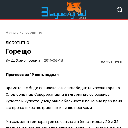
Начало
Любопитно
ЛЮБОПИТНО
Горещо
By
Д. Христовски
2011-06-18
291
0
Прогноза за 19 юни, неделя
Времето ще бъде слънчево, а в следобедните часове горещо.
След обяд над Северозападна България ще се развива
купеста и купесто-дъждовна облачност и по-късно през деня
ще превали краткотраен дъжд и ще прегърми.
Максимални температури се очаква да бъдат между 30 и 35