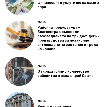
финансовите услуги ще са само в
евро
АКТУАЛНО
Районна прокуратура –
Благоевград ръководи
разследването по три досъдебни
производства за незаконно
отглеждане на растения от рода
на конопа
АКТУАЛНО
Откриха голямо количество
райски газ в склад край София
АКТУАЛНО
Вижте какво реши