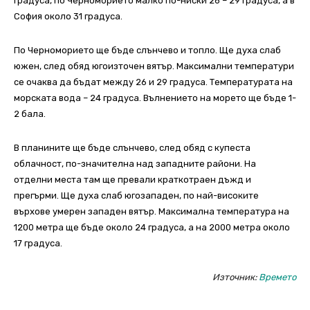
градуса, по Черноморието малко по-ниски 26 – 29 градуса, а в
София около 31 градуса.
По Черноморието ще бъде слънчево и топло. Ще духа слаб
южен, след обяд югоизточен вятър. Максимални температури
се очаква да бъдат между 26 и 29 градуса. Температурата на
морската вода – 24 градуса. Вълнението на морето ще бъде 1-
2 бала.
В планините ще бъде слънчево, след обяд с купеста
облачност, по-значителна над западните райони. На
отделни места там ще превали краткотраен дъжд и
прегърми. Ще духа слаб югозападен, по най-високите
върхове умерен западен вятър. Максимална температура на
1200 метра ще бъде около 24 градуса, а на 2000 метра около
17 градуса.
Източник:
Времето