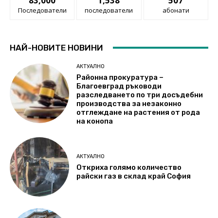
83,000
1,538
507
Последователи
последователи
абонати
НАЙ-НОВИТЕ НОВИНИ
АКТУАЛНО
Районна прокуратура –
Благоевград ръководи
разследването по три досъдебни
производства за незаконно
отглеждане на растения от рода
на конопа
АКТУАЛНО
Откриха голямо количество
райски газ в склад край София