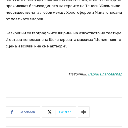
преживяват безизходицата на героите на Тенеси Уйлямс или
неосъществената любов между Христофоров и Мина, описана
от поет като Яворов.
Безкрайни са географските ширини на изкуството на театъра.
И остава непроменена Шекспировата максима “Целият свят е
сцена и всички ние сме актьори”.
Източник:
Дарик Благоевград
Facebook
Twitter