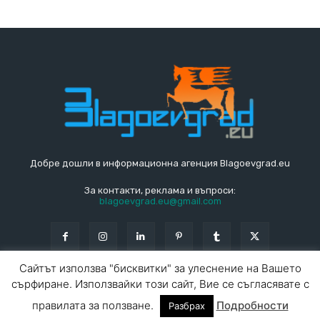
Добре дошли в информационна агенция Blagoevgrad.eu
За контакти, реклама и въпроси:
blagoevgrad.eu@gmail.com
Сайтът използва "бисквитки" за улеснение на Вашето
сърфиране. Използвайки този сайт, Вие се съгласявате с
© Blagoevgrad.EU 2010 - 2026
Общи условия
|
правилата за ползване.
Подробности
Разбрах
За контакти
За реклама
СПРАВОЧНИК
СЪБИТИЯ