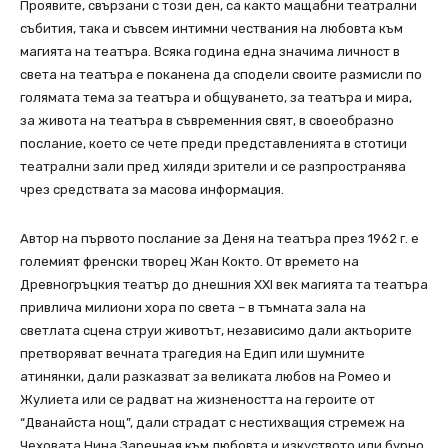
Проявите, свързани с този ден, са както мащабни театрални
събития, така и съвсем интимни чествания на любовта към
магията на театъра. Всяка година една значима личност в
света на театъра е поканена да сподели своите размисли по
голямата тема за театъра и общуването, за театъра и мира,
за живота на театъра в съвременния свят, в своеобразно
послание, което се чете преди представленията в стотици
театрални зали пред хиляди зрители и се разпространява
чрез средствата за масова информация.
Автор на първото послание за Деня на театъра през 1962 г. е
големият френски творец Жан Кокто. От времето на
Древногръцкия театър до днешния ХХІ век магията та театъра
привлича милиони хора по света – в тъмната зала на
светлата сцена струи животът, независимо дали актьорите
претворяват вечната трагедия на Едип или шумните
атинянки, дали разказват за великата любов на Ромео и
Жулиета или се радват на жизнеността на героите от
“Дванайста нощ”, дали страдат с нестихващия стремеж на
Чеховата Нина Заречная към любовта и изкуството или бурно