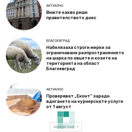
АКТУАЛНО
Вижте какво реши
правителството днес
БЛАГОЕВГРАД
Набелязаха строги мерки за
ограничаване разпространението
на шарка по овцете и козите на
територията на област
Благоевград
АКТУАЛНО
Проверяват „Еконт“ заради
вдигането на куриерските услуги
от 1 август
зареди още