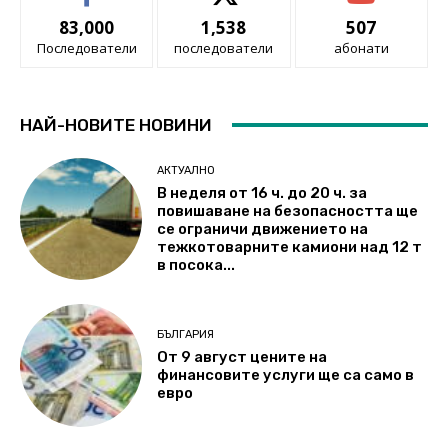
83,000
1,538
507
Последователи
последователи
абонати
НАЙ-НОВИТЕ НОВИНИ
АКТУАЛНО
В неделя от 16 ч. до 20 ч. за
повишаване на безопасността ще
се ограничи движението на
тежкотоварните камиони над 12 т
в посока...
БЪЛГАРИЯ
От 9 август цените на
финансовите услуги ще са само в
евро