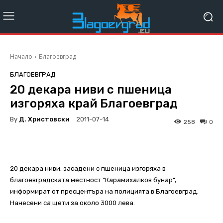
Начало
Благоевград
БЛАГОЕВГРАД
20 декара ниви с пшеница
изгоряха край Благоевград
By
Д. Христовски
2011-07-14
258
0
20 декара ниви, засадени с пшеница изгоряха в
благоевградската местност “Карамихалков бунар”,
информират от пресцентъра на полицията в Благоевград.
Нанесени са щети за около 3000 лева.