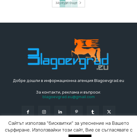
зареди още
Добре дошли в информационна агенция Blagoevgrad.eu
За контакти, реклама и въпроси:
blagoevgrad.eu@gmail.com
Сайтът използва "бисквитки" за улеснение на Вашето
сърфиране. Използвайки този сайт, Вие се съгласявате с