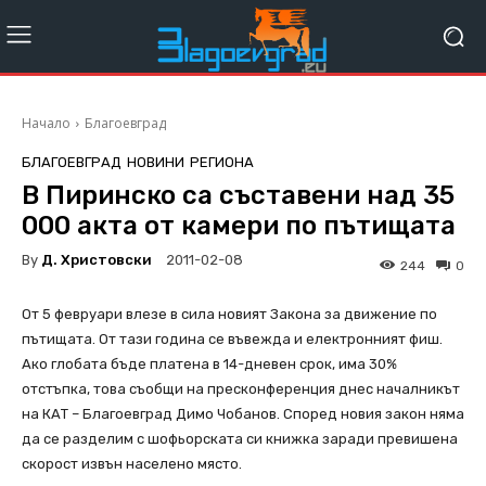
Начало
Благоевград
БЛАГОЕВГРАД
НОВИНИ
РЕГИОНА
В Пиринско са съставени над 35
000 акта от камери по пътищата
By
Д. Христовски
2011-02-08
244
0
От 5 февруари влезе в сила новият Закона за движение по
пътищата. От тази година се въвежда и електронният фиш.
Ако глобата бъде платена в 14-дневен срок, има 30%
отстъпка, това съобщи на пресконференция днес началникът
на КАТ – Благоевград Димо Чобанов. Според новия закон няма
да се разделим с шофьорската си книжка заради превишена
скорост извън населено място.