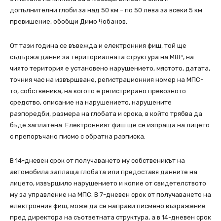
допълнителни глоби за над 50 км – по 50 лева за всеки 5 км
превишение, обобщи Димо Чобанов.
От тази година се въвежда и електронния фиш, той ще
съдържа данни за териториалната структура на МВР, на
чиято територия е установено нарушението, мястото, датата,
точния час на извършване, регистрационния номер на МПС-
то, собственика, на когото е регистрирано превозното
средство, описание на нарушението, нарушените
разпоредби, размера на глобата и срока, в който трябва да
бъде заплатена. Електронният фиш ще се изпраща на лицето
с препоръчано писмо с обратна разписка.
В 14-дневен срок от получаването му собственикът на
автомобила заплаща глобата или предоставя данните на
лицето, извършило нарушението и копие от свидетелството
му за управление на МПС. В 7-дневен срок от получаването на
електронния фиш, може да се направи писмено възражение
пред директора на съответната структура, а в 14-дневен срок