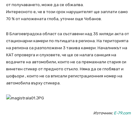
от получаването, може да се обжалва.
Интересното е, че в този срок нарушителят ще заплати само
70 % от наложената глоба, уточни още Чобанов.
В Благоевградска област са съставени над 35 хиляди акта от
стационарни камери по пътищата в региона. На територията
на региона са разположени 3 такива камери. Началникът на
КАТ опроверга и слуховете, че ще се налага санкция на
водачите на автомобили, които не са премахнали стария си
винетен стикер от предното стъкло. Няма да се глобяват и
шофьори , които не са вписали регистрационния номер на
автомобила върху стикера.
Източник:
E-79.com