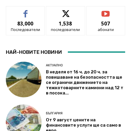
83,000
1,538
507
Последователи
последователи
абонати
НАЙ-НОВИТЕ НОВИНИ
АКТУАЛНО
В неделя от 16 ч. до 20 ч. за
повишаване на безопасността ще
се ограничи движението на
тежкотоварните камиони над 12 т
в посока...
БЪЛГАРИЯ
От 9 август цените на
финансовите услуги ще са само в
евро