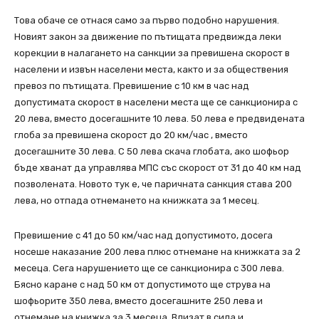
Това обаче се отнася само за първо подобно нарушения.
Новият закон за движение по пътищата предвижда леки
корекции в налагането на санкции за превишена скорост в
населени и извън населени места, както и за обществения
превоз по пътищата. Превишение с 10 км в час над
допустимата скорост в населени места ще се санкционира с
20 лева, вместо досегашните 10 лева. 50 лева е предвидената
глоба за превишена скорост до 20 км/час , вместо
досегашните 30 лева. С 50 лева скача глобата, ако шофьор
бъде хванат да управлява МПС със скорост от 31 до 40 км над
позволената. Новото тук е, че паричната санкция става 200
лева, но отпада отнемането на книжката за 1 месец.
Превишение с 41 до 50 км/час над допустимото, досега
носеше наказание 200 лева плюс отнемане на книжката за 2
месеца. Сега нарушението ще се санкционира с 300 лева.
Бясно каране с над 50 км от допустимото ще струва на
шофьорите 350 лева, вместо досегашните 250 лева и
отнемане на книжка за 3 месеца. Влизат в сила и