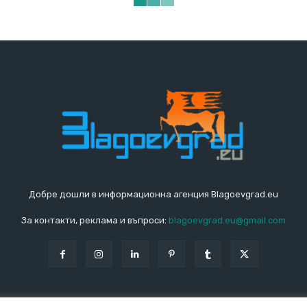
Добре дошли в информационна агенция Blagoevgrad.eu
За контакти, реклама и въпроси:
blagoevgrad.eu@gmail.com