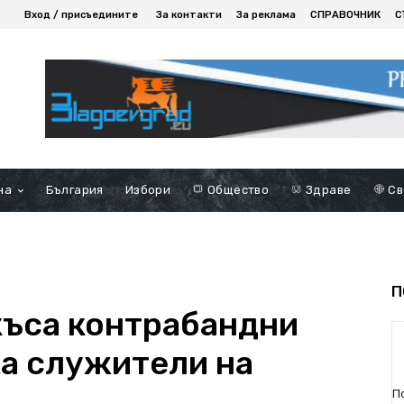
Вход / присъедините
За контакти
За реклама
СПРАВОЧНИК
С
на
България
Избори
Общество
Здраве
Св
П
къса контрабандни
а служители на
П