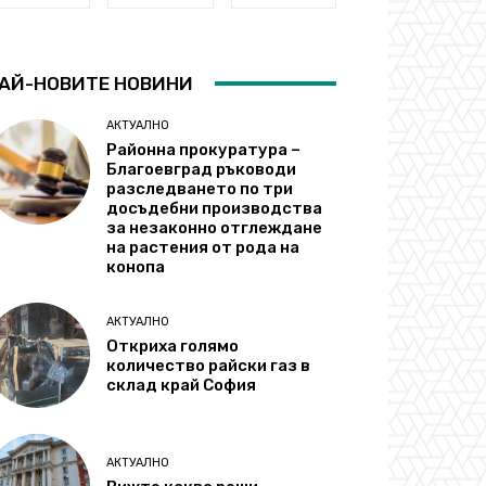
АЙ-НОВИТЕ НОВИНИ
АКТУАЛНО
Районна прокуратура –
Благоевград ръководи
разследването по три
досъдебни производства
за незаконно отглеждане
на растения от рода на
конопа
АКТУАЛНО
Откриха голямо
количество райски газ в
склад край София
АКТУАЛНО