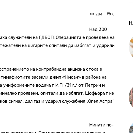
284
0
Н
Над 300
аха служители на ГДБОП. Операцията е проведена на
тежатели на цигарите опитали да избягат и ударили
остранението на контрабандна акцизна стока е
Антимафиотите засекли джип «Нисан» в района на
а униформените водачът И.П. /31 г./ от Петрич и
иминално проявени, опитали да избягат. Шофьорът не
ков сигнал, дал газ и ударил служебния „Опел Астра“
Минути по-
няма пострадали. При последвало претърсване в