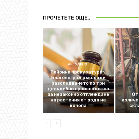
ПРОЧЕТЕТЕ ОЩЕ..
АКТУАЛНО
Районна прокуратура –
Благоевград ръководи
разследването по три
досъдебни производства
за незаконно отглеждане
От
на растения от рода на
количе
конопа
скл