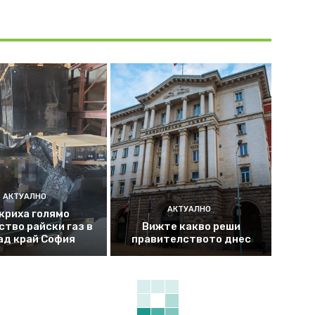
АКТУАЛНО
АКТУАЛНО
криха голямо
ство райски газ в
Вижте какво реши
ад край София
правителството днес