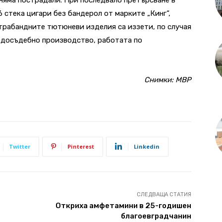
6 стека цигари без бандерол от марките „Кинг“,
нтрабандните тютюневи изделия са иззети, по случая
е досъдебно производство, работата по
Снимки: МВР
Twitter
Pinterest
Linkedin
СЛЕДВАЩА СТАТИЯ
Откриха амфетамини в 25-годишен
благоевградчанин