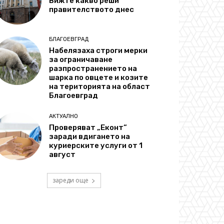
Вижте какво реши
правителството днес
БЛАГОЕВГРАД
Набелязаха строги мерки
за ограничаване
разпространението на
шарка по овцете и козите
на територията на област
Благоевград
АКТУАЛНО
Проверяват „Еконт“
заради вдигането на
куриерските услуги от 1
август
зареди още