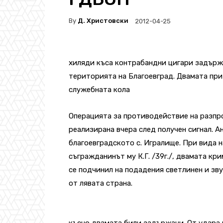
By
Д. Христовски
2012-04-25
хиляди къса контрабандни цигари задърж
територията на Благоевград. Двамата при
служебната кола
Операцията за противодействие на разпр
реализирана вчера след получен сигнал. 
благоевградското с. Игралище. При вида н
съгражданинът му К.Г. /39г./, двамата кр
се подчинил на подадения светлинен и зву
от лявата страна.
късно двамата били задържани. От удара 