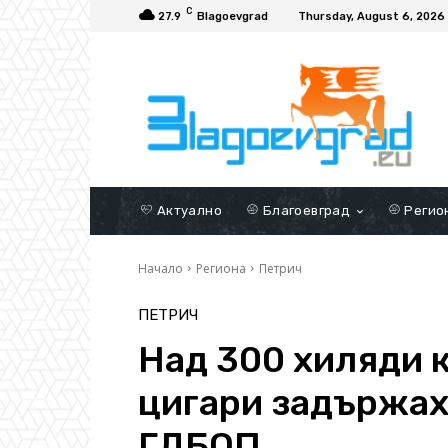
C
27.9
Blagoevgrad
Thursday, August 6, 2026
Актуално
Благоевград
Регио
Начало
Региона
Петрич
ПЕТРИЧ
Над 300 хиляди 
цигари задържах
ГДБОП