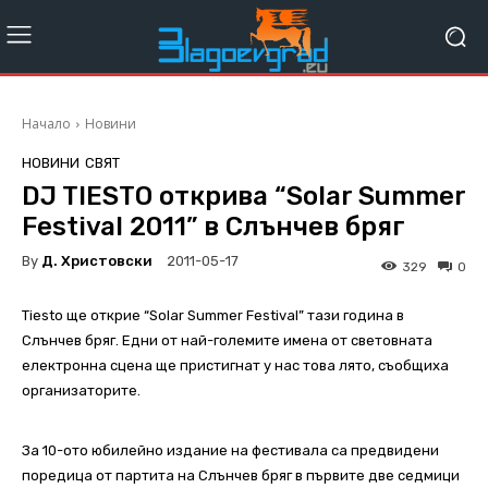
Начало
Новини
НОВИНИ
СВЯТ
DJ TIESTO открива “Solar Summer
Festival 2011” в Слънчев бряг
By
Д. Христовски
2011-05-17
329
0
Тiesto ще открие “Solar Summer Festival” тази година в
Слънчев бряг. Едни от най-големите имена от световната
електронна сцена ще пристигнат у нас това лято, съобщиха
организаторите.
За 10-ото юбилейно издание на фестивала са предвидени
поредица от партита на Слънчев бряг в първите две седмици