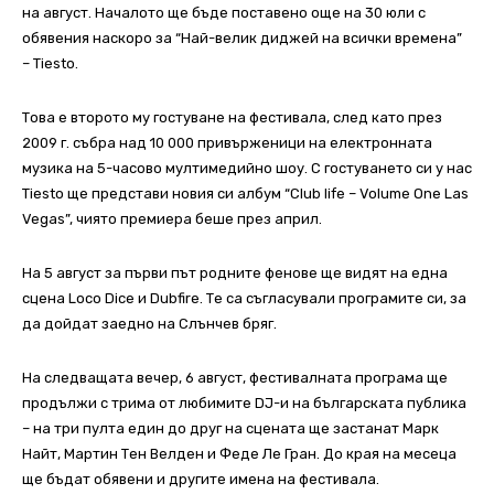
на август. Началото ще бъде поставено още на 30 юли с
обявения наскоро за “Най-велик диджей на всички времена”
– Tiesto.
Това е второто му гостуване на фестивала, след като през
2009 г. събра над 10 000 привърженици на електронната
музика на 5-часово мултимедийно шоу. С гостуването си у нас
Tiesto ще представи новия си албум “Club life – Volume One Las
Vegas”, чиято премиера беше през април.
На 5 август за първи път родните фенове ще видят на една
сцена Loco Dice и Dubfire. Те са съгласували програмите си, за
да дойдат заедно на Слънчев бряг.
На следващата вечер, 6 август, фестивалната програма ще
продължи с трима от любимите DJ-и на българската публика
– на три пулта един до друг на сцената ще застанат Марк
Найт, Мартин Тен Велден и Феде Ле Гран. До края на месеца
ще бъдат обявени и другите имена на фестивала.