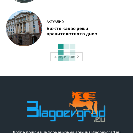
АКТУАЛНО
Вижте какво реши
правителството днес
зареди още
Добре дошли в информационна агенция Blagoevgrad.eu