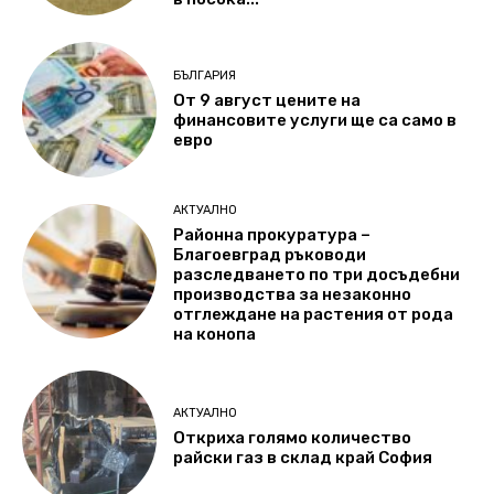
БЪЛГАРИЯ
От 9 август цените на
финансовите услуги ще са само в
евро
АКТУАЛНО
Районна прокуратура –
Благоевград ръководи
разследването по три досъдебни
производства за незаконно
отглеждане на растения от рода
на конопа
АКТУАЛНО
Откриха голямо количество
райски газ в склад край София