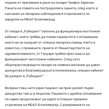
падане от препиване в деня на лозаря-Трифон Зарезан.
Раната на главата на пострадалия е зашита, след което е
настанен за лекарско наблюдение в отделението по
хирургия на МБАЛ-Благоевград.
От снощи в „Рубидент” започна да функционира неотложен
кабинет, който трябва да поеме пациентите с оплаквания,
които не се нуждаят от спешна лекарска помощ. Както е
известно, с промените, приети от Министерството на
здравеопазването, от 1 януари трябва през нощта да
функционират неотложни кабинети. След като
общопрактикуващите лекари не изявиха желание да дават
дежурства в благоевградската поликлиника, спешен кабинет
бе разкрит в „Рубидент”.
Въпреки това, нито един пациент не прие далият първо
дежурство там д-р Андонов. Пациенти с дребни оплаквания
по навик продължават да идват в Спешно-приемно
отделение на МБАЛ-Благоевград. С разкриването на