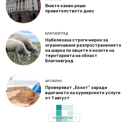
Вижте какво реши
правителството днес
БЛАГОЕВГРАД
Набелязаха строги мерки за
ограничаване разпространението
на шарка по овцете и козите на
територията на област
Благоевград
АКТУАЛНО
Проверяват „Еконт“ заради
вдигането на куриерските услуги
от 1 август
зареди още