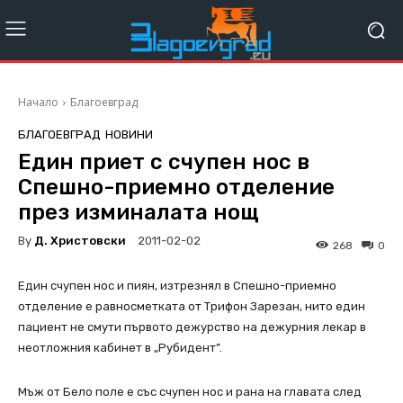
Начало
Благоевград
БЛАГОЕВГРАД
НОВИНИ
Един приет с счупен нос в
Спешно-приемно отделение
през изминалата нощ
By
Д. Христовски
2011-02-02
268
0
Един счупен нос и пиян, изтрезнял в Спешно-приемно
отделение е равносметката от Трифон Зарезан, нито един
пациент не смути първото дежурство на дежурния лекар в
неотложния кабинет в „Рубидент”.
Мъж от Бело поле е със счупен нос и рана на главата след