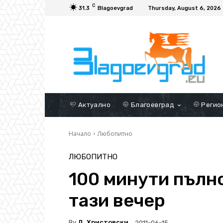
C
31.3
Blagoevgrad
Thursday, August 6, 2026
Актуално
Благоевград
Регио
Начало
Любопитно
ЛЮБОПИТНО
100 минути пълн
тази вечер
By
Д. Христовски
2011-06-15