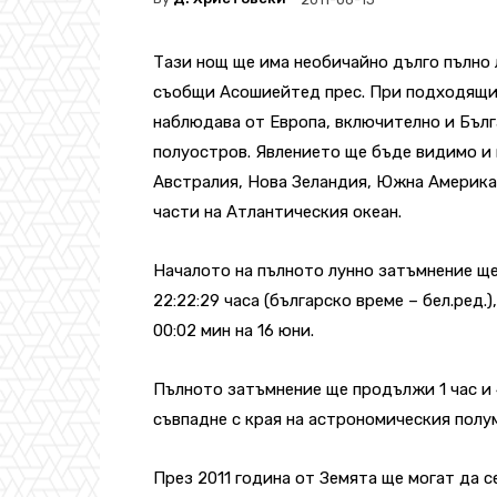
Тази нощ ще има необичайно дълго пълно 
съобщи Асошиейтед прес. При подходящи 
наблюдава от Европа, включително и Бълг
полуостров. Явлението ще бъде видимо и 
Австралия, Нова Зеландия, Южна Америка
части на Атлантическия океан.
Началото на пълното лунно затъмнение ще
22:22:29 часа (българско време – бел.ред.)
00:02 мин на 16 юни.
Пълното затъмнение ще продължи 1 час и 
съвпадне с края на астрономическия полу
През 2011 година от Земята ще могат да 