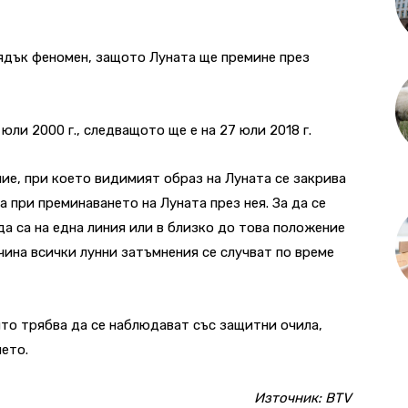
ядък феномен, защото Луната ще премине през
ли 2000 г., следващото ще е на 27 юли 2018 г.
ие, при което видимият образ на Луната се закрива
а при преминаването на Луната през нея. За да се
да са на една линия или в близко до това положение
чина всички лунни затъмнения се случват по време
ито трябва да се наблюдават със защитни очила,
ето.
Източник:
BTV