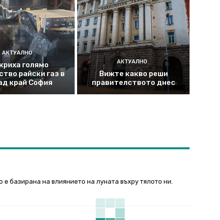
АКТУАЛНО
АКТУАЛНО
криха голямо
ство райски газ в
Вижте какво реши
ад край София
правителството днес
о е базирана на влиянието на луната въхру тялото ни.