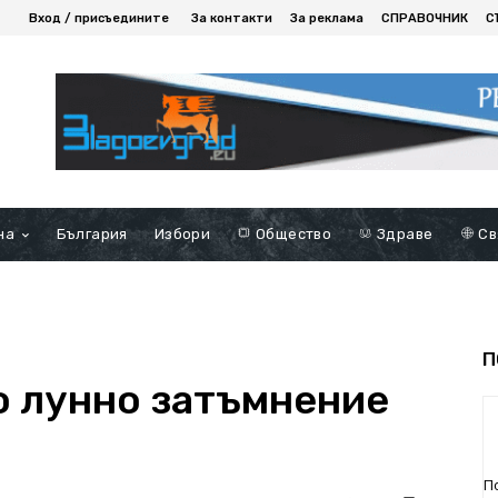
Вход / присъедините
За контакти
За реклама
СПРАВОЧНИК
С
на
България
Избори
Общество
Здраве
Св
П
о лунно затъмнение
П