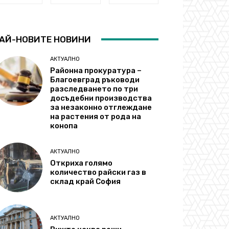
АЙ-НОВИТЕ НОВИНИ
АКТУАЛНО
Районна прокуратура –
Благоевград ръководи
разследването по три
досъдебни производства
за незаконно отглеждане
на растения от рода на
конопа
АКТУАЛНО
Откриха голямо
количество райски газ в
склад край София
АКТУАЛНО