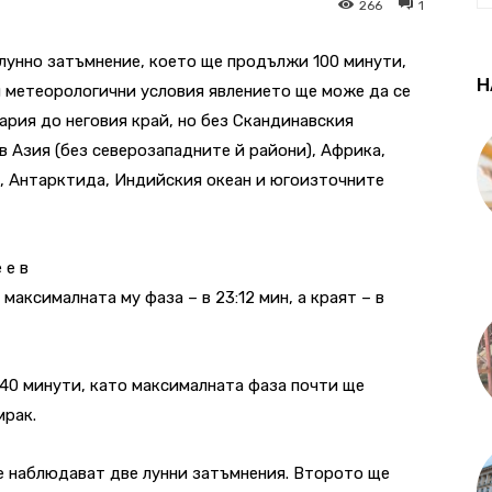
266
1
лунно затъмнение, което ще продължи 100 минути,
Н
метеорологични условия явлението ще може да се
ария до неговия край, но без Скандинавския
в Азия (без северозападните й райони), Африка,
, Антарктида, Индийския океан и югоизточните
 е в
, максималната му фаза – в 23:12 мин, а краят – в
40 минути, като максималната фаза почти ще
мрак.
се наблюдават две лунни затъмнения. Второто ще