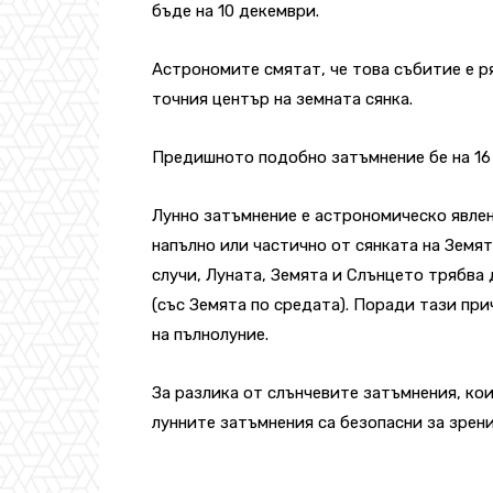
бъде на 10 декември.
Астрономите смятат, че това събитие е р
точния център на земната сянка.
Предишното подобно затъмнение бе на 16 ю
Лунно затъмнение е астрономическо явлен
напълно или частично от сянката на Земят
случи, Луната, Земята и Слънцето трябва 
(със Земята по средата). Поради тази при
на пълнолуние.
За разлика от слънчевите затъмнения, ко
лунните затъмнения са безопасни за зрени