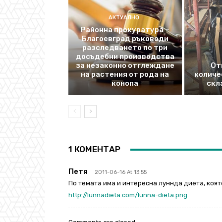
АКТУАЛНО
Районна прокуратура –
Благоевград ръководи
разследването по три
досъдебни производства
за незаконно отглеждане
От
на растения от рода на
количе
конопа
скл
1 КОМЕНТАР
Петя
2011-06-16 At 13:55
По темата има и интересна луннда диета, коят
http://lunnadieta.com/lunna-dieta.png