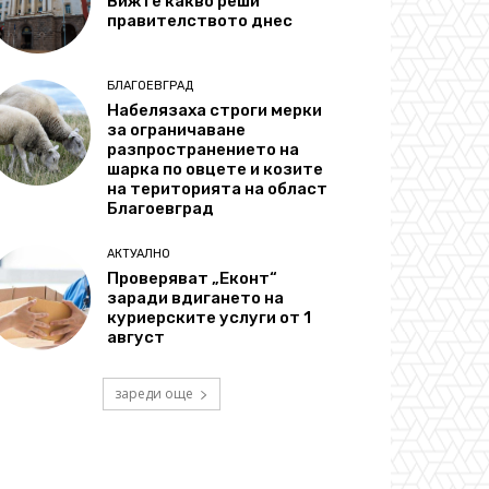
Вижте какво реши
правителството днес
БЛАГОЕВГРАД
Набелязаха строги мерки
за ограничаване
разпространението на
шарка по овцете и козите
на територията на област
Благоевград
АКТУАЛНО
Проверяват „Еконт“
заради вдигането на
куриерските услуги от 1
август
зареди още