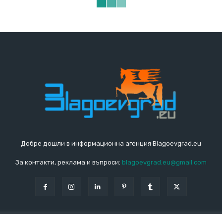
Добре дошли в информационна агенция Blagoevgrad.eu
За контакти, реклама и въпроси:
blagoevgrad.eu@gmail.com