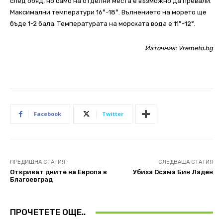
след обяд, но само на отделни места е възможно да превали.
Максимални температури 16°-18°. Вълнението на морето ще
бъде 1-2 бала. Температурата на морската вода е 11°-12°.
Източник:
Vremeto.bg
Facebook
Twitter
ПРЕДИШНА СТАТИЯ
СЛЕДВАЩА СТАТИЯ
Откриват дните на Европа в
Убиха Осама Бин Ладен
Благоевград
ПРОЧЕТЕТЕ ОЩЕ..