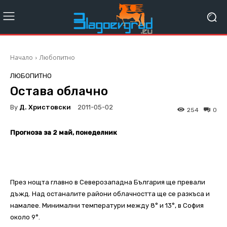
Начало
Любопитно
ЛЮБОПИТНО
Остава облачно
By
Д. Христовски
2011-05-02
254
0
Прогноза за 2 май, понеделник
През нощта главно в Северозападна България ще превали
дъжд. Над останалите райони облачността ще се разкъса и
намалее. Минимални температури между 8° и 13°, в София
около 9°.