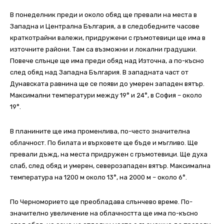
В понеделник преди и около обяд ще превали на места в
Западна и Централна България, а в следобедните часове
краткотрайни валежи, придружени с гръмотевици ще има в
източните райони. Там са възможни и локални градушки.
Повече слънце ще има преди обяд над Източна, а по-късно
след обяд над Западна България. В западната част от
Дунавската равнина ще се появи до умерен западен вятър.
Максимални температури между 19° и 24°, в София – около
19°.
В планините ще има променлива, по-често значителна
облачност. По билата и върховете ще бъде и мъгливо. Ще
превали дъжд, на места придружен с гръмотевици. Ще духа
слаб, след обяд и умерен, северозападен вятър. Максимална
температура на 1200 м около 13°, на 2000 м – около 6°.
По Черноморието ще преобладава слънчево време. По-
значително увеличение на облачността ще има по-късно