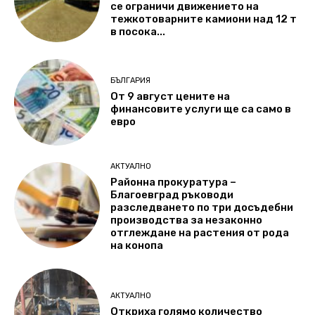
се ограничи движението на
тежкотоварните камиони над 12 т
в посока...
БЪЛГАРИЯ
От 9 август цените на
финансовите услуги ще са само в
евро
АКТУАЛНО
Районна прокуратура –
Благоевград ръководи
разследването по три досъдебни
производства за незаконно
отглеждане на растения от рода
на конопа
АКТУАЛНО
Откриха голямо количество