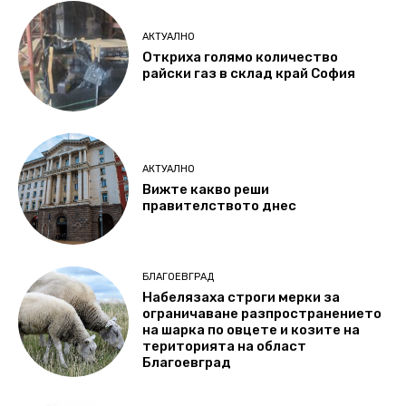
АКТУАЛНО
Откриха голямо количество
райски газ в склад край София
АКТУАЛНО
Вижте какво реши
правителството днес
БЛАГОЕВГРАД
Набелязаха строги мерки за
ограничаване разпространението
на шарка по овцете и козите на
територията на област
Благоевград