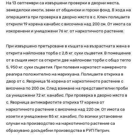
На 13 септември са извършени проверки в дворни места,
земеделски имоти, земи от общински и горски фонд. В хода на
операцията при проверка в дворно място в с. Ключ полицаите
открили 19 корена канабис с височина над 200 см. От имота са
изкоренени и унищожени 76 кг. от наркотичното растение.
При извършено претърсване в къщата на възрастната жена е
открита найлонова торба с 2,8 кг. сухи съцветия. В помещение
от в същия имот са открити две найлонови торби с общо тегло
5, 950 кг. сухи съцветия. При полевия наркотест намереното
реагира положително на марихуана. Полицаите откриха в
двор от с. Яворница 16 корена от наркотичното растение с
височина по 200 см. След взимане на представителни проби
са унищожени 72 кг. канабис. При проверка в дворно място в
с. Яворница антимафиотите откриха 17 корена от
наркотичното растение с височина над 220 см. От имота са
иззети и унищожени 85 кг. канабис. По всички установени
случаи на производство на наркотичното растение са
образувано досъдебни производства в РУП Петрич.