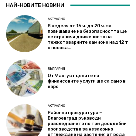
НАЙ-НОВИТЕ НОВИНИ
АКТУАЛНО
В неделя от 16 ч. до 20 ч. за
повишаване на безопасността ще
се ограничи движението на
тежкотоварните камиони над 12 т
в посока...
БЪЛГАРИЯ
От 9 август цените на
финансовите услуги ще са само в
евро
АКТУАЛНО
Районна прокуратура –
Благоевград ръководи
разследването по три досъдебни
производства за незаконно
отглеждане на растения от рода