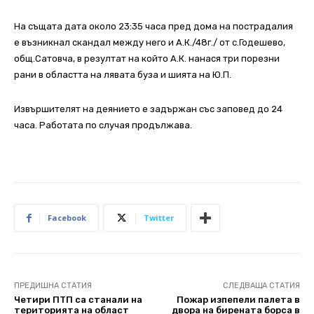
На същата дата около 23:35 часа пред дома на пострадалия
е възникнал скандал между него и А.К./48г./ от с.Годешево,
общ.Сатовча, в резултат на който А.К. нанася три порезни
рани в областта на лявата буза и шията на Ю.П.
Извършителят на деянието е задържан със заповед до 24
часа. Работата по случая продължава.
Facebook
Twitter
ПРЕДИШНА СТАТИЯ
СЛЕДВАЩА СТАТИЯ
Четири ПТП са станали на
Пожар изпепели палета в
територията на област
двора на бирената борса в