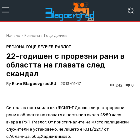
Начало
Региона
Гоце Делчев
РЕГИОНА
ГОЦЕ ДЕЛЧЕВ
РАЗЛОГ
22-годишен с прорезни рани в
областта на главата след
скандал
By
Екип Blagoevgrad.EU
2013-01-17
242
0
Сигнал за постъпило във ФСМП-Г.Делчев лице с прорезни
рани в областта на главата е постъпил около 23:50 часа
вчера в РУП-Разлог. От пристигналите на място полицейски
служители е установено, че лицето е Ю.П./22г./ от
с.Абланица, общ.Хаджидимово.