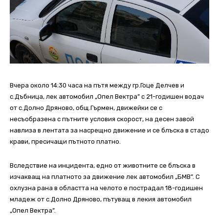
Вчера около 14:30 часа на пътя между гр.Гоце Делчев и
с.Дъбница, лек автомобил „Опел Вектра” с 21-годишен водач
от с.Долно Дряново, общ.Гърмен, движейки се с
несъобразена с пътните условия скорост, на десен завой
навлиза в лентата за насрещно движение и се блъска в стадо
крави, пресичащи пътното платно.
Вследствие на инцидента, едно от животните се блъска в
изчакващ на платното за движение лек автомобил „БМВ”. С
охлузна рана в областта на челото е пострадал 18-годишен
младеж от с.Долно Дряново, пътуващ в лекия автомобил
„Опел Вектра”.