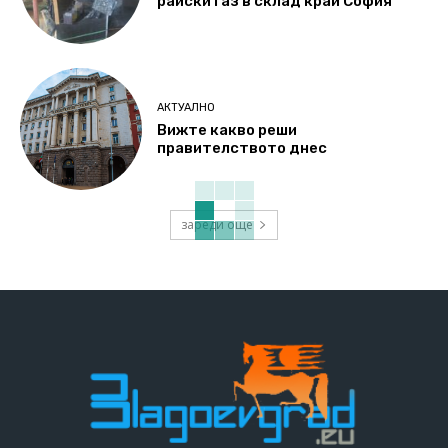
райски газ в склад край София
АКТУАЛНО
Вижте какво реши
правителството днес
зареди още