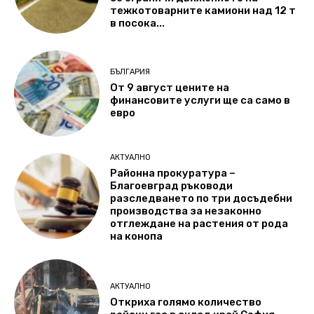
тежкотоварните камиони над 12 т
в посока...
БЪЛГАРИЯ
От 9 август цените на
финансовите услуги ще са само в
евро
АКТУАЛНО
Районна прокуратура –
Благоевград ръководи
разследването по три досъдебни
производства за незаконно
отглеждане на растения от рода
на конопа
АКТУАЛНО
Откриха голямо количество