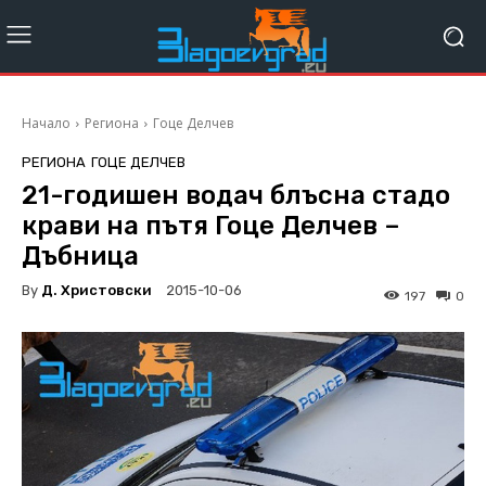
Начало
Региона
Гоце Делчев
РЕГИОНА
ГОЦЕ ДЕЛЧЕВ
21-годишен водач блъсна стадо
крави на пътя Гоце Делчев –
Дъбница
By
Д. Христовски
2015-10-06
197
0